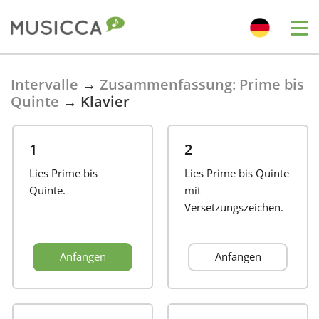
Bahasa Indonesia
Intervalle
→
Zusammenfassung: Prime bis
Quinte
→
Klavier
Български
1
2
Dansk
Lies Prime bis
Lies Prime bis Quinte
Quinte.
mit
Versetzungszeichen.
Deutsch
Anfangen
Anfangen
English
Español