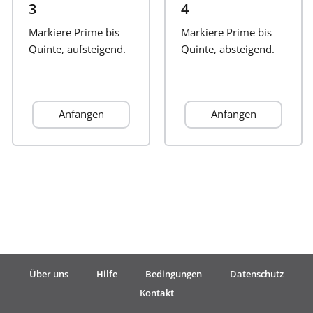
3
4
Français
Markiere Prime bis
Markiere Prime bis
Quinte, aufsteigend.
Quinte, absteigend.
한국어
Anfangen
Anfangen
हिन्दी
Italiano
日本語
Polski
Über uns
Hilfe
Bedingungen
Datenschutz
Kontakt
Português