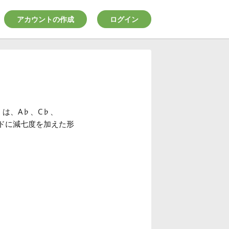
アカウントの作成
ログイン
）は、A
♭
、C
♭
、
ドに減七度を加えた形