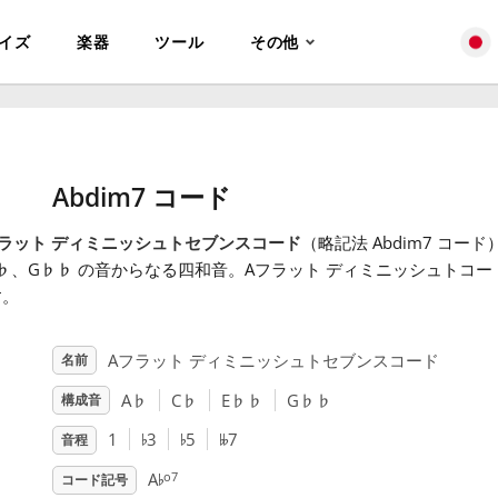
イズ
楽器
ツール
その他
Abdim7 コード
ラット ディミニッシュトセブンスコード
（略記法 Abdim7 コード
♭
、G
♭
♭
の音からなる四和音。Aフラット ディミニッシュトコー
す。
Aフラット ディミニッシュトセブンスコード
名前
A
♭
C
♭
E
♭
♭
G
♭
♭
構成音
♭
♭
𝄫
1
3
5
7
音程
♭
o7
A
コード記号