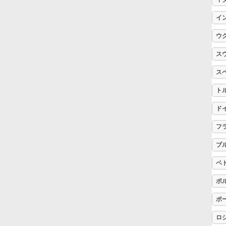
イ
Русский
ウ
Svenska
ス
ス
Tiếng Việt
ト
ド
Türkçe
フ
ブ
Українська
ベ
ポ
简体中文
ポ
繁體中文
ロ