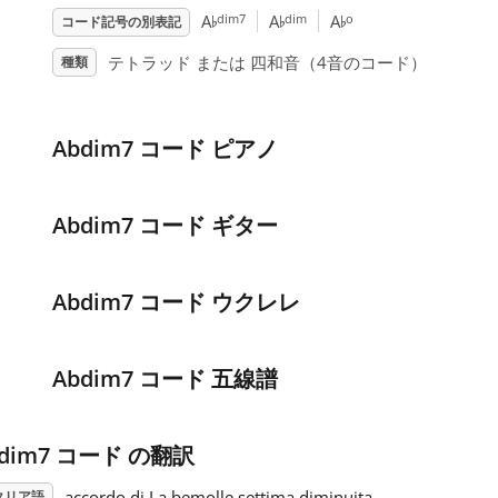
♭
♭
♭
dim7
dim
o
A
A
A
コード記号の別表記
テトラッド または 四和音（4音のコード）
種類
Abdim7 コード ピアノ
Abdim7 コード ギター
Abdim7 コード ウクレレ
Abdim7 コード 五線譜
bdim7 コード の翻訳
accordo di La bemolle settima diminuita
タリア語