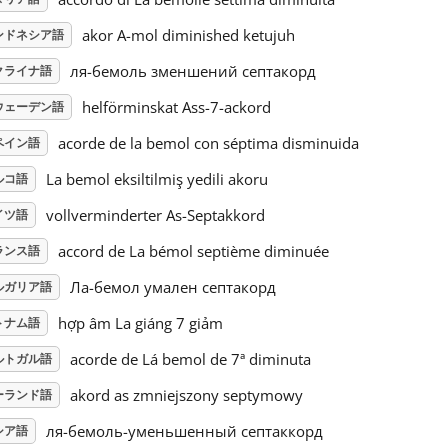
akor A-mol diminished ketujuh
ンドネシア語
ля-бемоль зменшений септакорд
クライナ語
helförminskat Ass-7-ackord
ウェーデン語
acorde de la bemol con séptima disminuida
ペイン語
La bemol eksiltilmiş yedili akoru
ルコ語
vollverminderter As-Septakkord
イツ語
accord de La bémol septième diminuée
ランス語
Ла-бемол умален септакорд
ルガリア語
hợp âm La giáng 7 giảm
トナム語
acorde de Lá bemol de 7ª diminuta
ルトガル語
akord as zmniejszony septymowy
ーランド語
ля-бемоль-уменьшенный септаккорд
シア語