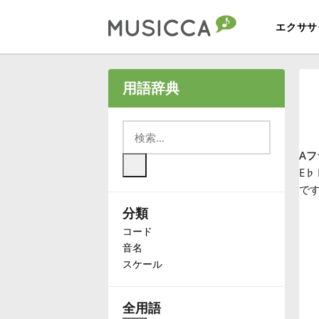
エクササ
Bahasa Indonesia
用語辞典
Български
Aフ
Dansk
E
♭
で
分類
Deutsch
コード
音名
English
スケール
Español
全用語