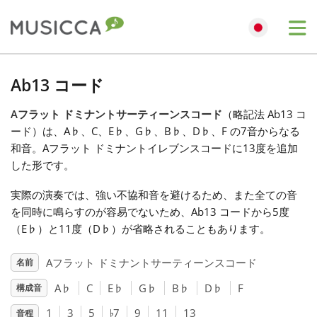
Me
Bahasa Indonesia
Ab13 コード
Aフラット ドミナントサーティーンスコード
（略記法 Ab13 コ
Български
ード）は、A
♭
、C、E
♭
、G
♭
、B
♭
、D
♭
、F の7音からなる
和音。Aフラット ドミナントイレブンスコードに13度を追加
Dansk
した形です。
実際の演奏では、強い不協和音を避けるため、また全ての音
Deutsch
を同時に鳴らすのが容易でないため、Ab13 コードから5度
（E
♭
）と11度（D
♭
）が省略されることもあります。
English
Aフラット ドミナントサーティーンスコード
名前
A
♭
C
E
♭
G
♭
B
♭
D
♭
F
構成音
♭
Español
1
3
5
7
9
11
13
音程