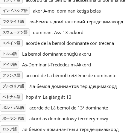
accordo di La bemolle tredicesima di dominante
akor A-mol dominan ketiga belas
インドネシア語
Русский
ля-бемоль домінантовий терцдецимакорд
ウクライナ語
Svenska
dominant Ass-13-ackord
スウェーデン語
acorde de la bemol dominante con trecena
スペイン語
Tiếng Việt
La bemol dominant onüçlü akoru
トルコ語
As-Dominant-Trededezim-Akkord
ドイツ語
Türkçe
accord de La bémol treizième de dominante
フランス語
Ла-бемол доминантов терцдецимакорд
ブルガリア語
Українська
hợp âm La giáng át 13
ベトナム語
acorde de Lá bemol de 13ª dominante
简体中文
ポルトガル語
akord as dominantowy tercdecymowy
ポーランド語
繁體中文
ля-бемоль-доминантный терцдецимаккорд
ロシア語