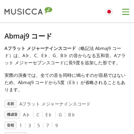
Me
Bahasa Indonesia
Abmaj9 コード
Aフラット メジャーナインスコード
（略記法 Abmaj9 コー
Български
ド）は、A
♭
、C、E
♭
、G、B
♭
の音からなる五和音。Aフラ
ット メジャーセブンスコードに長9度を追加した形です。
Dansk
実際の演奏では、全ての音を同時に鳴らすのが容易ではない
ため、Abmaj9 コードから5度（E
♭
）が省略されることもあ
Deutsch
ります。
Aフラット メジャーナインスコード
名前
English
A
♭
C
E
♭
G
B
♭
構成音
1
3
5
7
9
音程
Español