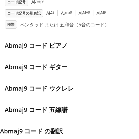
♭
maj9
A
コード記号
♭
♭
♭
♭
Français
Δ9
ma9
MA9
M9
A
A
A
A
コード記号の別表記
ペンタッド または 五和音（5音のコード）
種類
한국어
Abmaj9 コード ピアノ
हिन्दी
Abmaj9 コード ギター
Italiano
Abmaj9 コード ウクレレ
日本語
Abmaj9 コード 五線譜
Polski
Abmaj9 コード の翻訳
Português