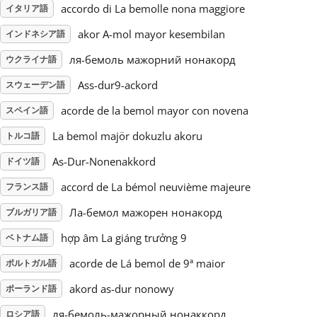
accordo di La bemolle nona maggiore
イタリア語
Русский
akor A-mol mayor kesembilan
インドネシア語
ля-бемоль мажорний нонакорд
ウクライナ語
Svenska
Ass-dur9-ackord
スウェーデン語
acorde de la bemol mayor con novena
スペイン語
Tiếng Việt
La bemol majör dokuzlu akoru
トルコ語
As-Dur-Nonenakkord
ドイツ語
Türkçe
accord de La bémol neuvième majeure
フランス語
Українська
Ла-бемол мажорен нонакорд
ブルガリア語
hợp âm La giáng trưởng 9
ベトナム語
简体中文
acorde de Lá bemol de 9ª maior
ポルトガル語
akord as-dur nonowy
ポーランド語
繁體中文
ля-бемоль-мажорный нонаккорд
ロシア語