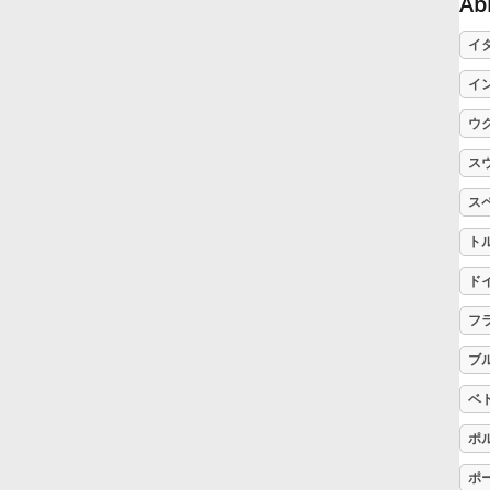
A
Русский
イ
イ
Svenska
ウ
ス
Tiếng Việt
ス
ト
Türkçe
ド
フ
Українська
ブ
简体中文
ベ
ポ
繁體中文
ポ