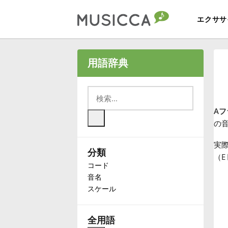
エクササ
Bahasa Indonesia
用語辞典
Български
Aフ
Dansk
の
実際
分類
Deutsch
（E
コード
音名
English
スケール
Español
全用語