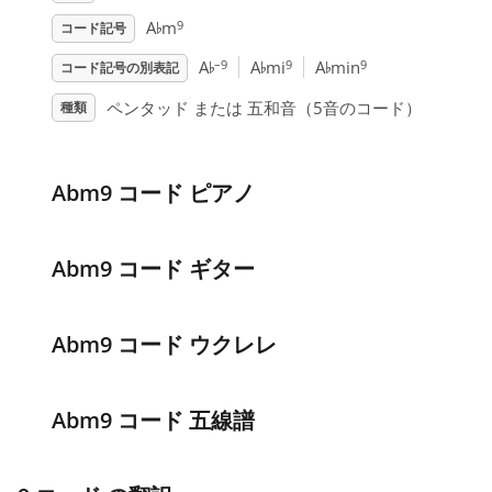
♭
9
A
m
コード記号
♭
♭
♭
–9
9
9
A
A
mi
A
min
コード記号の別表記
ペンタッド または 五和音（5音のコード）
種類
Abm9 コード ピアノ
Abm9 コード ギター
Abm9 コード ウクレレ
Abm9 コード 五線譜