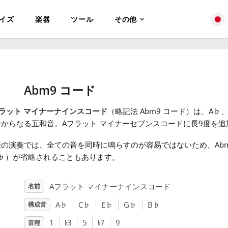
イズ
楽器
ツール
その他
Abm9 コード
ラット マイナーナインスコード
（略記法 Abm9 コード）は、A
♭
、
音からなる五和音。Aフラット マイナーセブンスコードに長9度を追
の演奏では、全ての音を同時に鳴らすのが容易ではないため、Abm
♭
）が省略されることもあります。
Aフラット マイナーナインスコード
名前
A
♭
C
♭
E
♭
G
♭
B
♭
構成音
♭
♭
1
3
5
7
9
音程