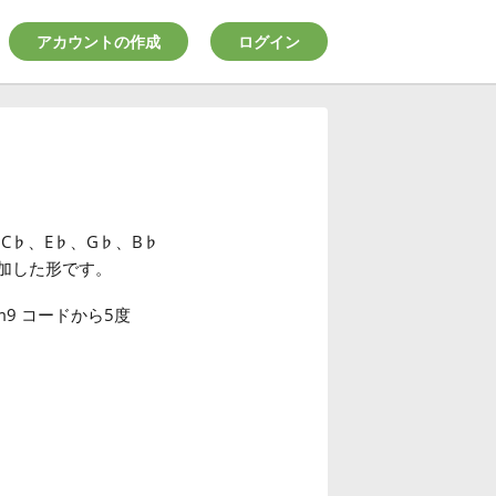
アカウントの作成
ログイン
C
♭
、E
♭
、G
♭
、B
♭
加した形です。
9 コードから5度