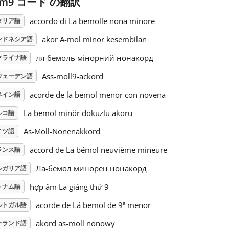
bm9 コード の翻訳
accordo di La bemolle nona minore
タリア語
akor A-mol minor kesembilan
ンドネシア語
ля-бемоль мінорний нонакорд
クライナ語
Ass-moll9-ackord
ウェーデン語
acorde de la bemol menor con novena
ペイン語
La bemol minör dokuzlu akoru
ルコ語
As-Moll-Nonenakkord
イツ語
accord de La bémol neuvième mineure
ランス語
Ла-бемол минорен нонакорд
ルガリア語
hợp âm La giáng thứ 9
トナム語
acorde de Lá bemol de 9ª menor
ルトガル語
akord as-moll nonowy
ーランド語