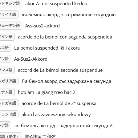
akor A-mol suspended kedua
ンドネシア語
ля-бемоль акорд з затриманою секундою
クライナ語
Ass-sus2-ackord
ウェーデン語
acorde de la bemol con segunda suspendida
ペイン語
La bemol suspended ikili akoru
ルコ語
As-Sus2-Akkord
イツ語
accord de La bémol seconde suspendue
ランス語
Ла-бемол акорд със задържана секунда
ルガリア語
hợp âm La giáng treo bậc 2
トナム語
acorde de Lá bemol de 2ª suspensa
ルトガル語
akord as zawieszony sekundowy
ーランド語
ля-бемоль-аккорд с задержанной секундой
シア語
降A挂留二和弦
国語（簡体）