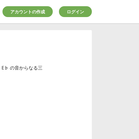
アカウントの作成
ログイン
、E
♭
の音からなる三