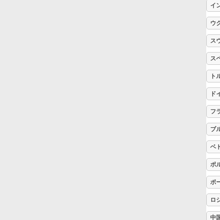
イ
Русский
ウ
ス
Svenska
ス
ト
Tiếng Việt
ド
フ
Türkçe
ブ
Українська
ベ
ポ
简体中文
ポ
ロ
繁體中文
中