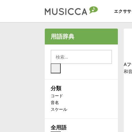
エクササ
Bahasa Indonesia
用語辞典
Български
Aフ
Dansk
和音
分類
Deutsch
コード
音名
English
スケール
Español
全用語