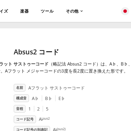
イズ
楽器
ツール
その他
Absus2 コード
ラット サストゥーコード
（略記法 Absus2 コード）は、A
♭
、B
♭
。Aフラット メジャーコードの3度を長2度に置き換えた形です。
Aフラット サストゥーコード
名前
A
♭
B
♭
E
♭
構成音
1
2
5
音程
♭
sus2
A
コード記号
♭
(sus2)
A
コード記号の別表記