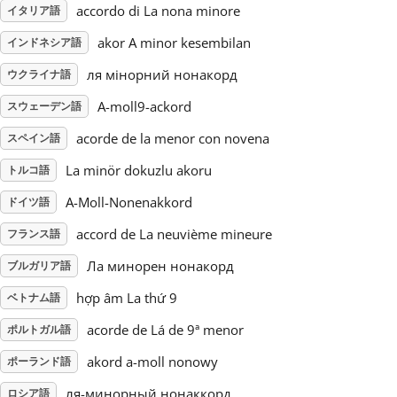
accordo di La nona minore
イタリア語
Русский
akor A minor kesembilan
インドネシア語
ля мінорний нонакорд
ウクライナ語
Svenska
A-moll9-ackord
スウェーデン語
acorde de la menor con novena
スペイン語
Tiếng Việt
La minör dokuzlu akoru
トルコ語
A-Moll-Nonenakkord
ドイツ語
Türkçe
accord de La neuvième mineure
フランス語
Українська
Ла минорен нонакорд
ブルガリア語
hợp âm La thứ 9
ベトナム語
简体中文
acorde de Lá de 9ª menor
ポルトガル語
akord a-moll nonowy
ポーランド語
繁體中文
ля-минорный нонаккорд
ロシア語