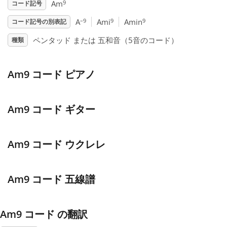
9
Am
コード記号
Français
–9
9
9
A
Ami
Amin
コード記号の別表記
ペンタッド または 五和音（5音のコード）
種類
한국어
Am9 コード ピアノ
हिन्दी
Am9 コード ギター
Italiano
Am9 コード ウクレレ
日本語
Am9 コード 五線譜
Polski
Am9 コード の翻訳
Português