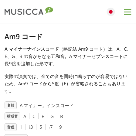
Me
Bahasa Indonesia
Am9 コード
A マイナーナインスコード
（略記法 Am9 コード）は、A、C、
Български
E、G、B の音からなる五和音。A マイナーセブンスコードに
長9度を追加した形です。
Dansk
実際の演奏では、全ての音を同時に鳴らすのが容易ではない
ため、Am9 コードから5度（E）が省略されることもありま
Deutsch
す。
A マイナーナインスコード
名前
English
A
C
E
G
B
構成音
♭
♭
1
3
5
7
9
音程
Español