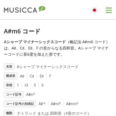
Me
Bahasa Indonesia
A#m6 コード
Aシャープ マイナーシックスコード
（略記法 A#m6 コード）
Български
は、A
♯
、C
♯
、E
♯
、F
の音からなる四和音。Aシャープ マイナ
ーコードに長6度を加えた形です。
Dansk
Aシャープ マイナーシックスコード
名前
A
♯
C
♯
E
♯
F
構成音
Deutsch
♭
1
3
5
6
音程
♯
English
6
A
m
コード記号
♯
♯
♯
–6
6
6
A
A
mi
A
min
コード記号の別表記
Español
テトラッド または 四和音（4音のコード）
種類