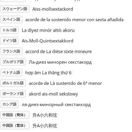
Aiss-mollsextackord
スウェーデン語
Русский
acorde de la sostenido menor con sexta añadida
スペイン語
La diyez minör altılı akoru
トルコ語
Svenska
Ais-Moll-Quintsextakkord
ドイツ語
Tiếng Việt
accord de La dièse sixte mineure
フランス語
Ла-диез минорен секстакорд
ブルガリア語
Türkçe
hợp âm La thăng thứ 6
ベトナム語
acorde de Lá sustenido de 6ª menor
ポルトガル語
Українська
akord ais-moll sekstowy
ポーランド語
ля-диез-минорный секстаккорд
ロシア語
简体中文
升A小六和弦
中国語（簡体）
繁體中文
升A小六和弦
中国語（繁体）