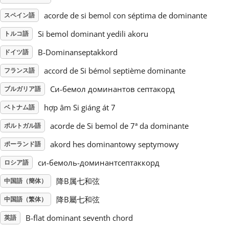
acorde de si bemol con séptima de dominante
スペイン語
Русский
Si bemol dominant yedili akoru
トルコ語
B-Dominanseptakkord
ドイツ語
Svenska
accord de Si bémol septième dominante
フランス語
Tiếng Việt
Си-бемол доминантов септакорд
ブルガリア語
hợp âm Si giáng át 7
ベトナム語
Türkçe
acorde de Si bemol de 7ª da dominante
ポルトガル語
akord hes dominantowy septymowy
ポーランド語
Українська
си-бемоль-доминантсептаккорд
ロシア語
降B属七和弦
中国語（簡体）
简体中文
降B屬七和弦
中国語（繁体）
繁體中文
B-flat dominant seventh chord
英語