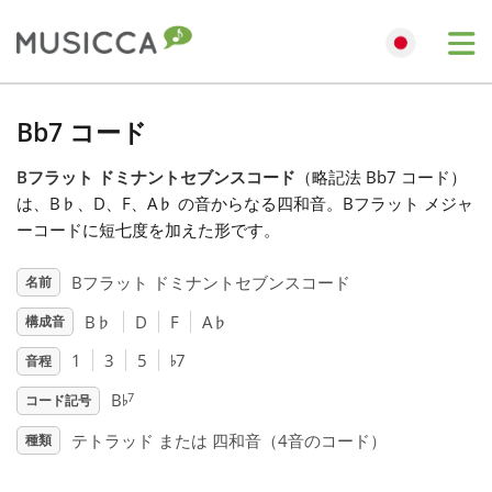
Me
Bahasa Indonesia
Bb7 コード
Bフラット ドミナントセブンスコード
（略記法 Bb7 コード）
Български
は、B
♭
、D、F、A
♭
の音からなる四和音。Bフラット メジャ
ーコードに短七度を加えた形です。
Dansk
Bフラット ドミナントセブンスコード
名前
B
♭
D
F
A
♭
構成音
Deutsch
♭
1
3
5
7
音程
♭
English
7
B
コード記号
テトラッド または 四和音（4音のコード）
種類
Español