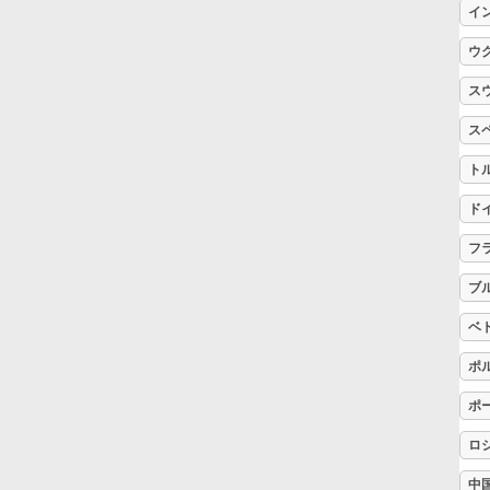
イ
Русский
ウ
ス
Svenska
ス
ト
Tiếng Việt
ド
フ
Türkçe
ブ
Українська
ベ
ポ
简体中文
ポ
ロ
繁體中文
中