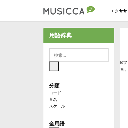
エクササ
Bahasa Indonesia
用語辞典
Български
Bフ
Dansk
音。
分類
Deutsch
コード
音名
English
スケール
Español
全用語