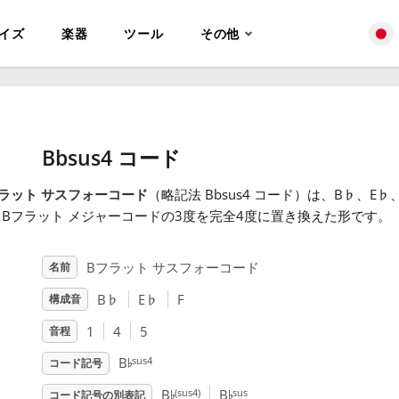
イズ
楽器
ツール
その他
Bbsus4 コード
ラット サスフォーコード
（略記法 Bbsus4 コード）は、B
♭
、E
♭
Bフラット メジャーコードの3度を完全4度に置き換えた形です。
Bフラット サスフォーコード
名前
B
♭
E
♭
F
構成音
1
4
5
音程
♭
sus4
B
コード記号
♭
♭
(sus4)
sus
B
B
コード記号の別表記