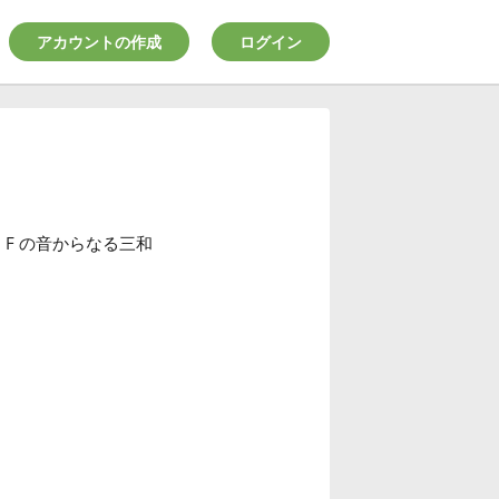
アカウントの作成
ログイン
、F の音からなる三和