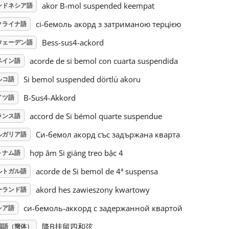
akor B-mol suspended keempat
ンドネシア語
сі-бемоль акорд з затриманою терцією
クライナ語
Bess-sus4-ackord
ウェーデン語
acorde de si bemol con cuarta suspendida
ペイン語
Si bemol suspended dörtlü akoru
ルコ語
B-Sus4-Akkord
イツ語
accord de Si bémol quarte suspendue
ランス語
Си-бемол акорд със задържана кварта
ルガリア語
hợp âm Si giáng treo bậc 4
トナム語
acorde de Si bemol de 4ª suspensa
ルトガル語
akord hes zawieszony kwartowy
ーランド語
си-бемоль-аккорд с задержанной квартой
シア語
降B挂留四和弦
国語（簡体）