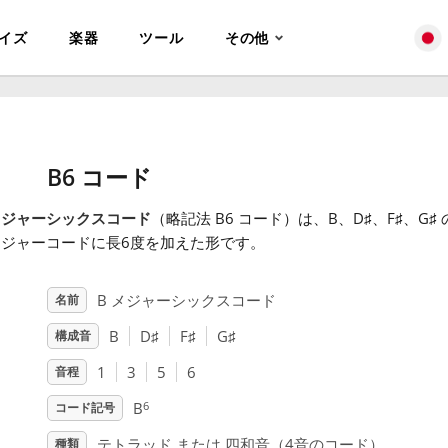
イズ
楽器
ツール
その他
B6 コード
メジャーシックスコード
（略記法 B6 コード）は、B、D
♯
、F
♯
、G
♯
メジャーコードに長6度を加えた形です。
B メジャーシックスコード
名前
B
D
♯
F
♯
G
♯
構成音
1
3
5
6
音程
6
B
コード記号
テトラッド または 四和音（4音のコード）
種類