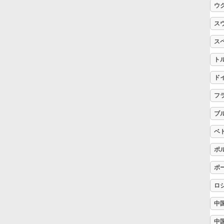
ウ
Русский
ス
ス
Svenska
ト
ド
Tiếng Việt
フ
ブ
Türkçe
ベ
Українська
ポ
ポ
简体中文
ロ
中
繁體中文
中