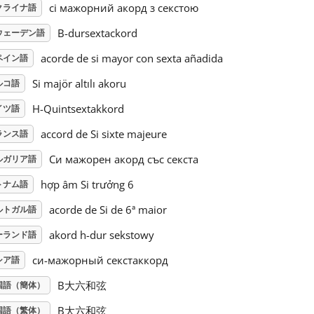
сі мажорний акорд з секстою
クライナ語
B-dursextackord
ウェーデン語
acorde de si mayor con sexta añadida
ペイン語
Si majör altılı akoru
ルコ語
H-Quintsextakkord
イツ語
accord de Si sixte majeure
ランス語
Си мажорен акорд със секста
ルガリア語
hợp âm Si trưởng 6
トナム語
acorde de Si de 6ª maior
ルトガル語
akord h-dur sekstowy
ーランド語
си-мажорный секстаккорд
シア語
B大六和弦
国語（簡体）
B大六和弦
国語（繁体）