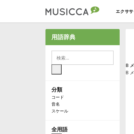
エクササ
Bahasa Indonesia
用語辞典
Български
B 
Dansk
B 
分類
Deutsch
コード
音名
English
スケール
Español
全用語