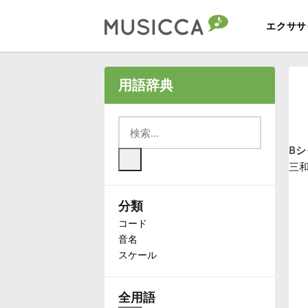
エクササ
Bahasa Indonesia
用語辞典
Български
Bシ
Dansk
三
分類
Deutsch
コード
音名
English
スケール
Español
全用語