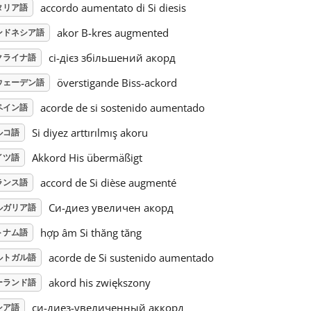
accordo aumentato di Si diesis
タリア語
akor B-kres augmented
ンドネシア語
сі-дієз збільшений акорд
クライナ語
överstigande Biss-ackord
ウェーデン語
acorde de si sostenido aumentado
ペイン語
Si diyez arttırılmış akoru
ルコ語
Akkord His übermäßigt
イツ語
accord de Si dièse augmenté
ランス語
Си-диез увеличен акорд
ルガリア語
hợp âm Si thăng tăng
トナム語
acorde de Si sustenido aumentado
ルトガル語
akord his zwiększony
ーランド語
си-диез-увеличенный аккорд
シア語