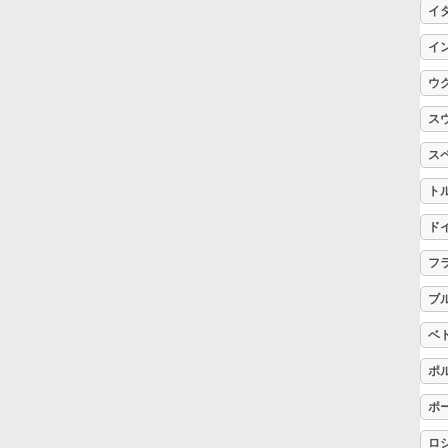
イ
Русский
イ
ウ
Svenska
ス
ス
Tiếng Việt
ト
ド
Türkçe
フ
Українська
ブ
ベ
简体中文
ポ
ポ
繁體中文
ロ