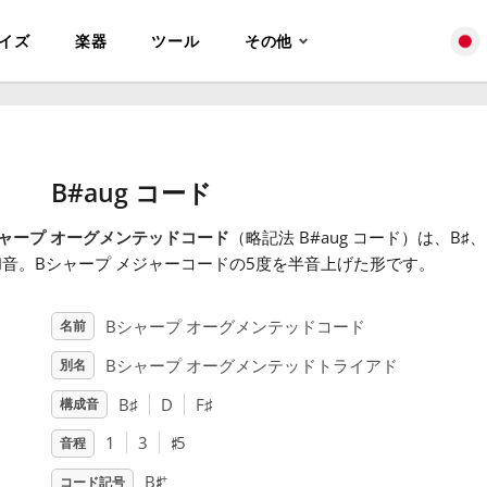
イズ
楽器
ツール
その他
B#aug コード
ャープ オーグメンテッドコード
（略記法 B#aug コード）は、B
♯
、
和音。Bシャープ メジャーコードの5度を半音上げた形です。
Bシャープ オーグメンテッドコード
名前
Bシャープ オーグメンテッドトライアド
別名
B
♯
D
F
♯
構成音
♯
1
3
5
音程
♯
+
B
コード記号