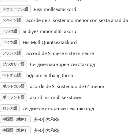
Biss-mollsextackord
スウェーデン語
Русский
acorde de si sostenido menor con sexta añadida
スペイン語
Si diyez minör altılı akoru
トルコ語
Svenska
His-Moll-Quintsextakkord
ドイツ語
Tiếng Việt
accord de Si dièse sixte mineure
フランス語
Си-диез минорен секстакорд
ブルガリア語
Türkçe
hợp âm Si thăng thứ 6
ベトナム語
acorde de Si sustenido de 6ª menor
ポルトガル語
Українська
akord his-moll sekstowy
ポーランド語
си-диез-минорный секстаккорд
ロシア語
简体中文
升B小六和弦
中国語（簡体）
繁體中文
升B小六和弦
中国語（繁体）