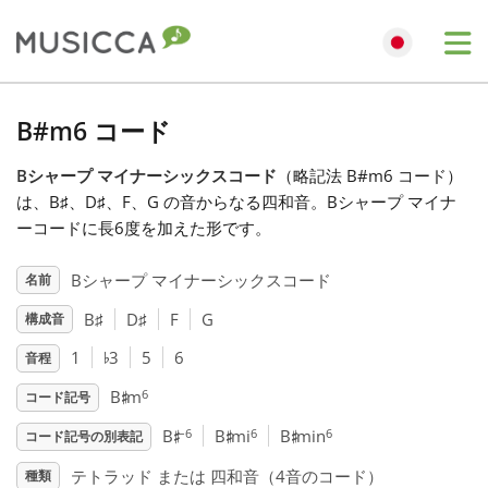
Me
Bahasa Indonesia
B#m6 コード
Bシャープ マイナーシックスコード
（略記法 B#m6 コード）
Български
は、B
♯
、D
♯
、F
、G
の音からなる四和音。Bシャープ マイナ
ーコードに長6度を加えた形です。
Dansk
Bシャープ マイナーシックスコード
名前
B
♯
D
♯
F
G
構成音
Deutsch
♭
1
3
5
6
音程
♯
English
6
B
m
コード記号
♯
♯
♯
–6
6
6
B
B
mi
B
min
コード記号の別表記
Español
テトラッド または 四和音（4音のコード）
種類