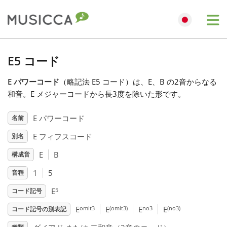
Me
Bahasa Indonesia
E5 コード
E パワーコード
（略記法 E5 コード）は、E、B の2音からなる
Български
和音。E メジャーコードから長3度を除いた形です。
Dansk
E パワーコード
名前
E フィフスコード
別名
Deutsch
E
B
構成音
1
5
音程
English
5
E
コード記号
omit3
(omit3)
no3
(no3)
E
E
E
E
コード記号の別表記
Español