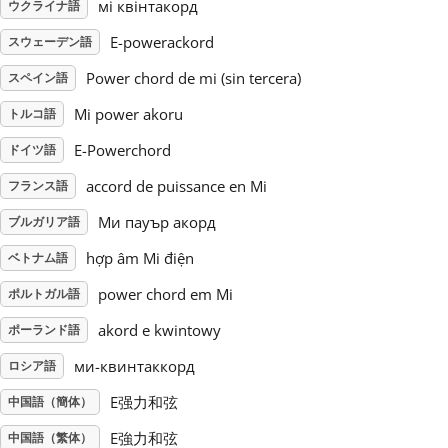
мі квінтакорд
ウクライナ語
Русский
E-powerackord
スウェーデン語
Power chord de mi (sin tercera)
スペイン語
Svenska
Mi power akoru
トルコ語
E-Powerchord
ドイツ語
Tiếng Việt
accord de puissance en Mi
フランス語
Ми пауър акорд
ブルガリア語
Türkçe
hợp âm Mi điện
ベトナム語
power chord em Mi
ポルトガル語
Українська
akord e kwintowy
ポーランド語
简体中文
ми-квинтаккорд
ロシア語
E强力和弦
中国語（簡体）
繁體中文
E強力和弦
中国語（繁体）