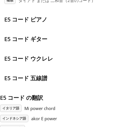
ダイアド または 二和音（2音のコード）
種類
Français
E5 コード ピアノ
한국어
E5 コード ギター
हिन्दी
E5 コード ウクレレ
Italiano
E5 コード 五線譜
日本語
E5 コード の翻訳
Polski
Mi power chord
イタリア語
akor E power
インドネシア語
Português