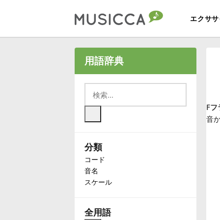
エクササ
Bahasa Indonesia
用語辞典
Български
Fフ
Dansk
音
分類
Deutsch
コード
音名
English
スケール
Español
全用語