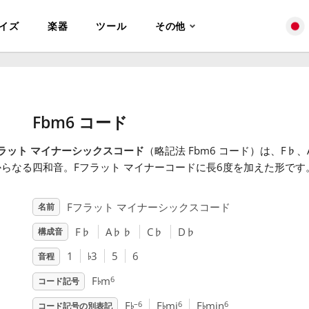
イズ
楽器
ツール
その他
Fbm6 コード
ラット マイナーシックスコード
（略記法 Fbm6 コード）は、F
♭
、
からなる四和音。Fフラット マイナーコードに長6度を加えた形です
Fフラット マイナーシックスコード
名前
F
♭
A
♭
♭
C
♭
D
♭
構成音
♭
1
3
5
6
音程
♭
6
F
m
コード記号
♭
♭
♭
–6
6
6
F
F
mi
F
min
コード記号の別表記