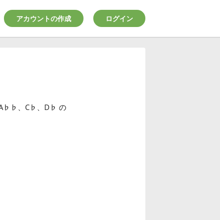
アカウントの作成
ログイン
A
♭
♭
、C
♭
、D
♭
の
。