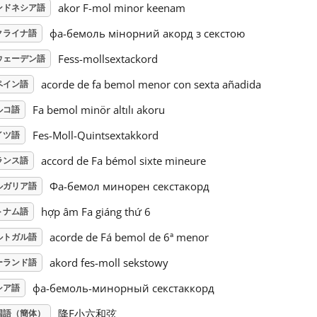
akor F-mol minor keenam
ンドネシア語
фа-бемоль мінорний акорд з секстою
クライナ語
Fess-mollsextackord
ウェーデン語
acorde de fa bemol menor con sexta añadida
ペイン語
Fa bemol minör altılı akoru
ルコ語
Fes-Moll-Quintsextakkord
イツ語
accord de Fa bémol sixte mineure
ランス語
Фа-бемол минорен секстакорд
ルガリア語
hợp âm Fa giáng thứ 6
トナム語
acorde de Fá bemol de 6ª menor
ルトガル語
akord fes-moll sekstowy
ーランド語
фа-бемоль-минорный секстаккорд
シア語
降F小六和弦
国語（簡体）