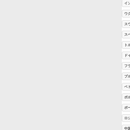
イ
Русский
ウ
ス
Svenska
ス
ト
Tiếng Việt
ド
フ
Türkçe
ブ
Українська
ベ
ポ
简体中文
ポ
ロ
繁體中文
中