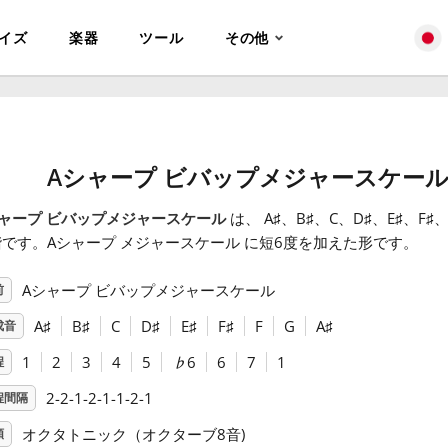
イズ
楽器
ツール
その他
Aシャープ ビバップメジャースケー
ャープ ビバップメジャースケール
は、 A
♯
、B
♯
、C
、D
♯
、E
♯
、F
♯
、
です。Aシャープ メジャースケール に短6度を加えた形です。
Aシャープ ビバップメジャースケール
前
A
♯
B
♯
C
D
♯
E
♯
F
♯
F
G
A
♯
成音
1
2
3
4
5
♭
6
6
7
1
程
2-2-1-2-1-1-2-1
程間隔
オクタトニック（オクターブ8音)
類