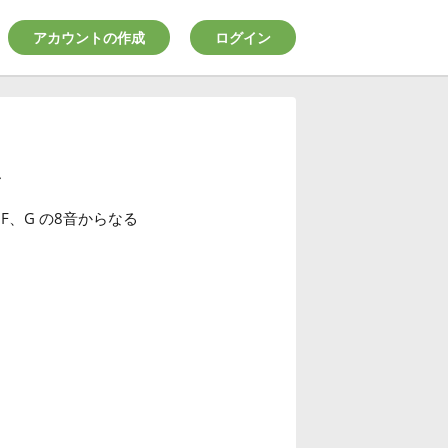
アカウントの作成
ログイン
ル
F
、G
の8音からなる