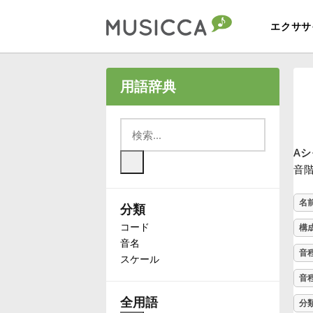
エクササ
Bahasa Indonesia
用語辞典
Български
Aシ
Dansk
音階
名
分類
Deutsch
コード
構
音名
English
音
スケール
音
Español
全用語
分