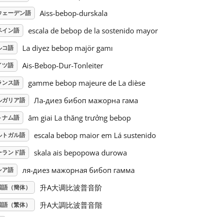
Aiss-bebop-durskala
ウェーデン語
escala de bebop de la sostenido mayor
ペイン語
La diyez bebop majör gamı
ルコ語
Ais-Bebop-Dur-Tonleiter
イツ語
gamme bebop majeure de La dièse
ランス語
Ла-диез бибоп мажорна гама
ルガリア語
âm giai La thăng trưởng bebop
トナム語
escala bebop maior em Lá sustenido
ルトガル語
skala ais bepopowa durowa
ーランド語
ля-диез мажорная бибоп гамма
シア語
升A大调比波普音阶
国語（簡体）
升A大調比波普音階
国語（繁体）