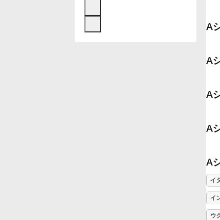
Français
A
한국어
A
हिन्दी
A
Italiano
A
日本語
A
Polski
イ
イ
Português
ウ