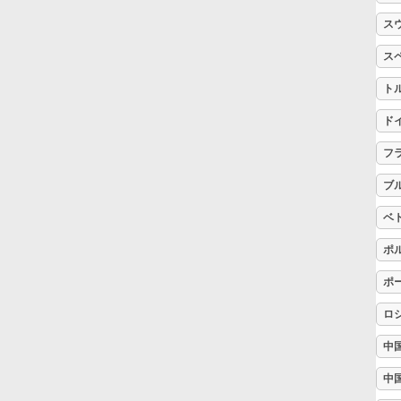
ス
Русский
ス
ト
Svenska
ド
Tiếng Việt
フ
ブ
Türkçe
ベ
ポ
Українська
ポ
ロ
简体中文
中
中
繁體中文