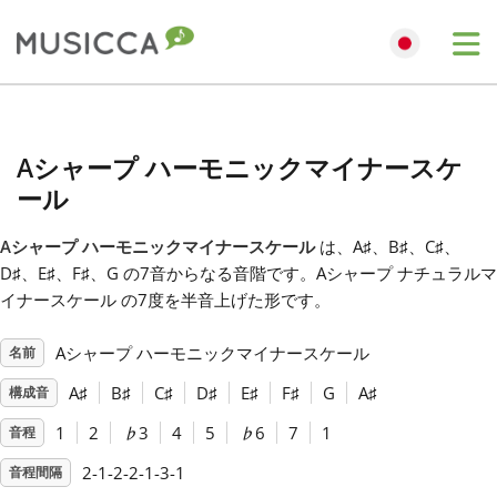
Me
Bahasa Indonesia
Aシャープ ハーモニックマイナースケ
Български
ール
Aシャープ ハーモニックマイナースケール
は、A
♯
、B
♯
、C
♯
、
Dansk
D
♯
、E
♯
、F
♯
、G
の7音からなる音階です。Aシャープ ナチュラルマ
イナースケール の7度を半音上げた形です。
Deutsch
Aシャープ ハーモニックマイナースケール
名前
A
♯
B
♯
C
♯
D
♯
E
♯
F
♯
G
A
♯
構成音
English
1
2
♭
3
4
5
♭
6
7
1
音程
Español
2-1-2-2-1-3-1
音程間隔