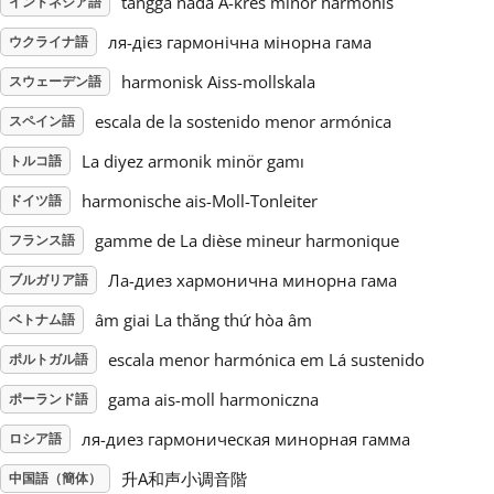
tangga nada A-kres minor harmonis
インドネシア語
ля-дієз гармонічна мінорна гама
ウクライナ語
Русский
harmonisk Aiss-mollskala
スウェーデン語
Svenska
escala de la sostenido menor armónica
スペイン語
La diyez armonik minör gamı
トルコ語
Tiếng Việt
harmonische ais-Moll-Tonleiter
ドイツ語
gamme de La dièse mineur harmonique
フランス語
Türkçe
Ла-диез хармонична минорна гама
ブルガリア語
âm giai La thăng thứ hòa âm
ベトナム語
Українська
escala menor harmónica em Lá sustenido
ポルトガル語
简体中文
gama ais-moll harmoniczna
ポーランド語
ля-диез гармоническая минорная гамма
ロシア語
繁體中文
升A和声小调音階
中国語（簡体）