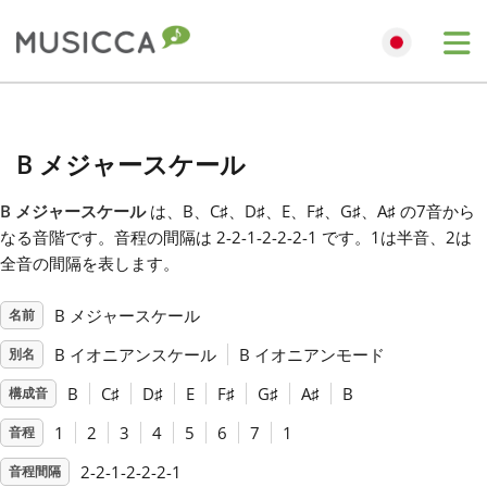
Me
Bahasa Indonesia
B メジャースケール
Български
B メジャースケール
は、B、C
♯
、D
♯
、E、F
♯
、G
♯
、A
♯
の7音から
なる音階です。音程の間隔は 2-2-1-2-2-2-1 です。1は半音、2は
Dansk
全音の間隔を表します。
B メジャースケール
名前
Deutsch
B イオニアンスケール
B イオニアンモード
別名
English
B
C
♯
D
♯
E
F
♯
G
♯
A
♯
B
構成音
1
2
3
4
5
6
7
1
音程
Español
2-2-1-2-2-2-1
音程間隔