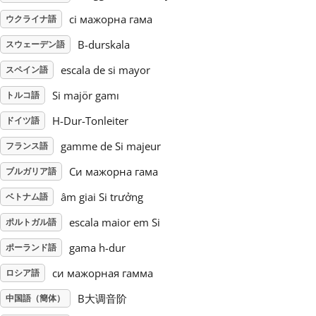
сі мажорна гама
ウクライナ語
Русский
B-durskala
スウェーデン語
escala de si mayor
スペイン語
Svenska
Si majör gamı
トルコ語
Tiếng Việt
H-Dur-Tonleiter
ドイツ語
gamme de Si majeur
フランス語
Türkçe
Си мажорна гама
ブルガリア語
âm giai Si trưởng
ベトナム語
Українська
escala maior em Si
ポルトガル語
gama h-dur
ポーランド語
简体中文
си мажорная гамма
ロシア語
B大调音阶
中国語（簡体）
繁體中文