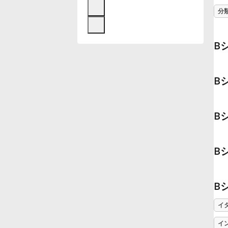
分
Français
B
한국어
B
हिन्दी
B
Italiano
B
日本語
Polski
B
イ
Português
イ