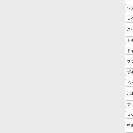
ウ
Русский
ス
ス
Svenska
ト
Tiếng Việt
ド
フ
Türkçe
ブ
ベ
Українська
ポ
ポ
简体中文
ロ
中
繁體中文