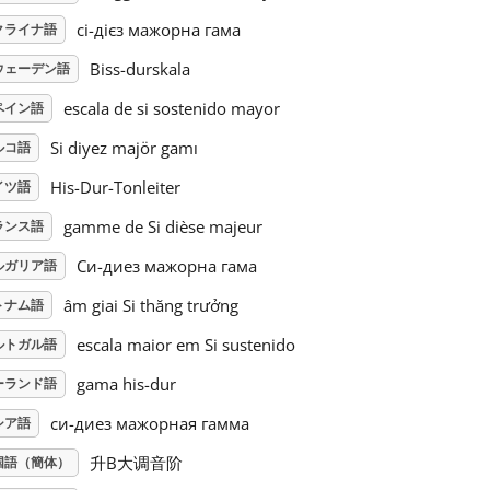
сі-дієз мажорна гама
クライナ語
Biss-durskala
ウェーデン語
escala de si sostenido mayor
ペイン語
Si diyez majör gamı
ルコ語
His-Dur-Tonleiter
イツ語
gamme de Si dièse majeur
ランス語
Си-диез мажорна гама
ルガリア語
âm giai Si thăng trưởng
トナム語
escala maior em Si sustenido
ルトガル語
gama his-dur
ーランド語
си-диез мажорная гамма
シア語
升B大调音阶
国語（簡体）