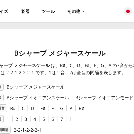
イズ
楽器
ツール
その他
Bシャープ メジャースケール
ャープ メジャースケール
は、B
♯
、C
、D
、E
♯
、F
、G
、A
の7音から
は 2-2-1-2-2-2-1 です。1は半音、2は全音の間隔を表します。
Bシャープ メジャースケール
前
Bシャープ イオニアンスケール
Bシャープ イオニアンモード
名
B
♯
C
D
E
♯
F
G
A
B
♯
成音
1
2
3
4
5
6
7
1
程
2-2-1-2-2-2-1
程間隔