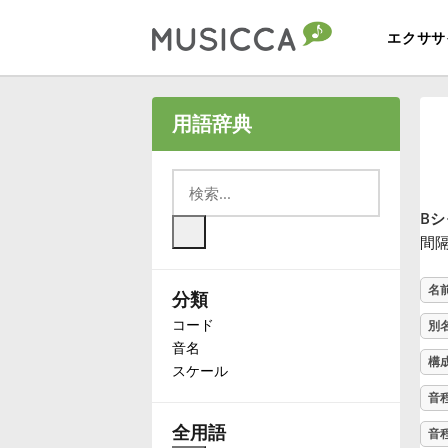
エクササ
Bahasa Indonesia
用語辞典
Български
Bシ
Dansk
間隔
名
分類
Deutsch
コード
別
音名
English
構
スケール
音
Español
全用語
音