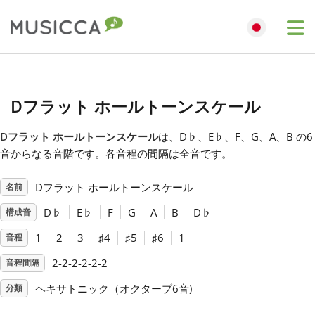
Me
Bahasa Indonesia
Dフラット ホールトーンスケール
Български
Dフラット ホールトーンスケール
は、D
♭
、E
♭
、F、G、A、B の6
音からなる音階です。各音程の間隔は全音です。
Dansk
Dフラット ホールトーンスケール
名前
Deutsch
D
♭
E
♭
F
G
A
B
D
♭
構成音
1
2
3
♯
4
♯
5
♯
6
1
音程
English
2-2-2-2-2-2
音程間隔
ヘキサトニック（オクターブ6音)
分類
Español