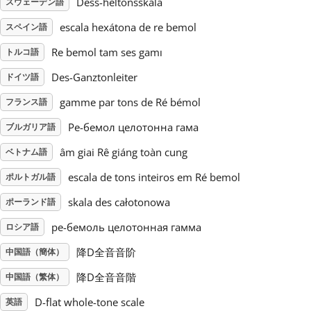
Dess-heltonsskala
スウェーデン語
escala hexátona de re bemol
スペイン語
Русский
Re bemol tam ses gamı
トルコ語
Svenska
Des-Ganztonleiter
ドイツ語
gamme par tons de Ré bémol
フランス語
Tiếng Việt
Ре-бемол целотонна гама
ブルガリア語
âm giai Rê giáng toàn cung
ベトナム語
Türkçe
escala de tons inteiros em Ré bemol
ポルトガル語
skala des całotonowa
ポーランド語
Українська
ре-бемоль целотонная гамма
ロシア語
简体中文
降D全音音阶
中国語（簡体）
降D全音音階
中国語（繁体）
繁體中文
D-flat whole-tone scale
英語