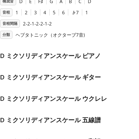
D
E
F
♯
G
A
B
C
D
構成音
1
2
3
4
5
6
♭
7
1
音程
Français
2-2-1-2-2-1-2
音程間隔
한국어
ヘプタトニック（オクターブ7音)
分類
हिन्दी
D ミクソリディアンスケール ピアノ
Italiano
D ミクソリディアンスケール ギター
日本語
D ミクソリディアンスケール ウクレレ
Polski
D ミクソリディアンスケール 五線譜
Português