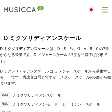
Me
Bahasa Indonesia
D ミクソリディアンスケール
Български
D ミクソリディアンスケール
は、D、E、F
♯
、G、A、B、C の7音
からなる音階です。D メジャースケールの7度を半音下げた形で
Dansk
す。
D ミクソリディアンスケール は G メジャースケールから派生する
Deutsch
モードです。構成音は同じですが、メジャースケールの5度から始
まります。
English
D ミクソリディアンスケール
名前
D ミクソリディアンモード
D ドミナントスケール
別名
Español