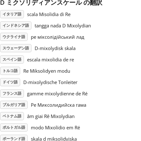
D ミクソリディアンスケール の翻訳
Русский
scala Misolidia di Re
イタリア語
tangga nada D Mixolydian
インドネシア語
Svenska
ре міксолідійський лад
ウクライナ語
D-mixolydisk skala
スウェーデン語
Tiếng Việt
escala mixolidia de re
スペイン語
Re Miksolidyen modu
トルコ語
Türkçe
D-mixolydische Tonleiter
ドイツ語
Українська
gamme mixolydienne de Ré
フランス語
Ре Миксолидийска гама
ブルガリア語
简体中文
âm giai Rê Mixolydian
ベトナム語
modo Mixolídio em Ré
ポルトガル語
繁體中文
skala d miksolidyjska
ポーランド語