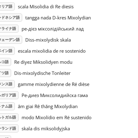
scala Misolidia di Re diesis
タリア語
tangga nada D-kres Mixolydian
ンドネシア語
ре-дієз міксолідійський лад
クライナ語
Diss-mixolydisk skala
ウェーデン語
escala mixolidia de re sostenido
ペイン語
Re diyez Miksolidyen modu
ルコ語
Dis-mixolydische Tonleiter
イツ語
gamme mixolydienne de Ré dièse
ランス語
Ре-диез Миксолидийска гама
ルガリア語
âm giai Rê thăng Mixolydian
トナム語
modo Mixolídio em Ré sustenido
ルトガル語
skala dis miksolidyjska
ーランド語