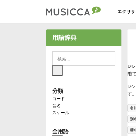
エクササ
Bahasa Indonesia
用語辞典
Български
Dシ
Dansk
階
Dシ
分類
Deutsch
す
コード
音名
名
English
スケール
別
Español
構
全用語