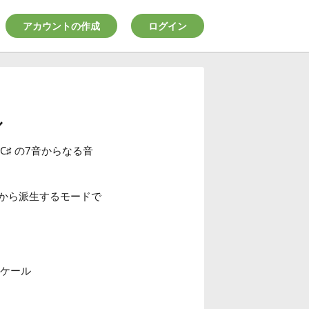
アカウントの作成
ログイン
ル
C
♯
の7音からなる音
ルから派生するモードで
スケール