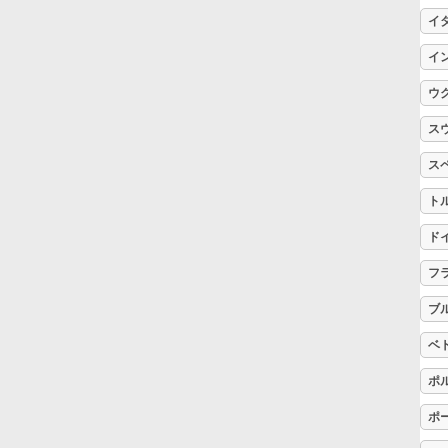
イ
Русский
イ
ウ
Svenska
ス
ス
Tiếng Việt
ト
Türkçe
ド
フ
Українська
ブ
ベ
简体中文
ポ
ポ
繁體中文