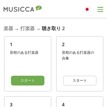
Bahasa Indonesia
楽器
→
打楽器
→
聴き取り 2
Български
1
2
音程のある打楽器
音程のある打楽器の
Dansk
合奏
Deutsch
スタート
スタート
English
Español
3
4