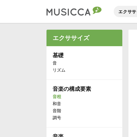
エクササ
Bahasa Indonesia
エクササイズ
Български
基礎
音
リズム
Dansk
音楽の構成要素
Deutsch
音程
和音
English
音階
調号
Español
音楽