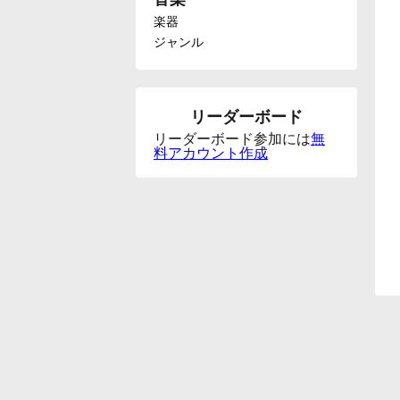
楽器
Français
ジャンル
한국어
リーダーボード
リーダーボード参加には
無
हिन्दी
料アカウント作成
Italiano
日本語
Polski
Português