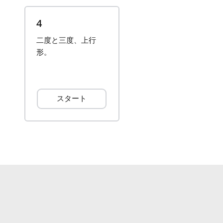
4
二度と三度、上行
形。
スタート