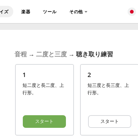
イズ
楽器
ツール
その他
音程
→
二度と三度
→
聴き取り練習
1
2
短二度と長二度、上
短三度と長三度、上
行形。
行形。
スタート
スタート