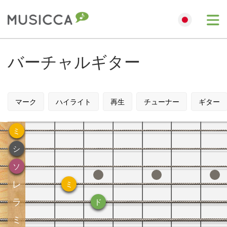
Me
Bahasa Indonesia
バーチャルギター
Български
マーク
ハイライト
再生
チューナー
ギター
Dansk
ミ
シ
Deutsch
ソ
レ
English
ミ
ラ
ド
Español
ミ