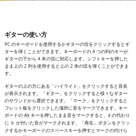
Français
한국어
ギターの使い方
PC のキーボードを使用するかギターの弦をクリックするとギ
ターを弾くことができます。キーボードの 4 つの列のキーが
हिन्दी
ギターの下から 4 本の弦に対応します。シフトキーを押した
まま上の 2 列を使用すると上の 2 本の弦を弾くことができま
Italiano
す。
ギターの上の方にある「ハイライト」をクリックすると音名
日本語
が表示されます。「ギター」をクリックすると様々なギター
のサウンドから選択できます。「マーク」をクリックすると
フレット板をクリックした場所に音をマークできます。キー
Polski
ボードの Alt キーを押したまま音をマークすると、
の代わり
♯
に
が付いた音がマークされます。「再生」ボタンをクリッ
♭
Português
クするかキーボードのスペースキーを押すとマークの付けら