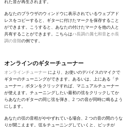
れた音が再生されます。
Русский
あなたのブラウザのウィンドウに表示されているウェブアド
レスをコピーすると、ギターに付けたマークを保存すること
ができます。こうすると、あなたの付けたマークを他の人と
Svenska
共有することができます。こちらは
ハ長調の属七和音
と
ホ長
調の音階
の例です。
Tiếng Việt
オンラインのギターチューナー
Türkçe
オンラインチューナー
により、お使いのデバイスのマイクで
ギターのチューニングができます。あるいは、上にある「チ
Українська
ューナー」ボタンをクリックすれば、マニュアルチューナー
が使えます。チューニングしたい最初の弦をクリックしてか
らあなたのギターの同じ弦を弾き、2 つの音が同時に鳴るよう
简体中文
にします。
あなたの弦の音程がややずれている場合、2 つの音の間のうな
繁體中文
りが聞こえます。弦をチューニングしていくと、ピッチが