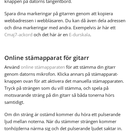
knappen på datorns tangentbord.
Русский
Spara dina markeringar på gitarren genom att kopiera
webbadressen i webbläsaren. Du kan då även dela adressen
och dina markeringar med andra. Exempelvis är här ett
Svenska
Cmaj7-ackord
och det här är en
E-durskala
.
Tiếng Việt
Online stämapparat för gitarr
Använd
online stämapparaten
för att stämma din gitarr
Türkçe
genom datorns mikrofon. Klicka annars på stämapparat-
knappen ovan för att aktivera det manuella stämapparaten.
Українська
Tryck på strängen som du vill stämma, och spela på
motsvarande sträng på din gitarr så båda tonerna hörs
samtidigt.
简体中文
Om din sträng är ostämd kommer du höra ett pulserande
ljud mellan noterna. När du stämmer strängen kommer
繁體中文
tonhöjderna närma sig och det pulserande ljudet saktar in.