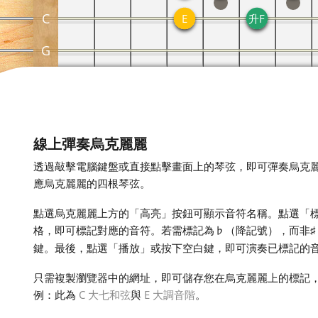
C
E
升F
G
線上彈奏烏克麗麗
透過敲擊電腦鍵盤或直接點擊畫面上的琴弦，即可彈奏烏克
應烏克麗麗的四根琴弦。
點選烏克麗麗上方的「高亮」按鈕可顯示音符名稱。點選「
格，即可標記對應的音符。若需標記為
（降記號），而非
♭
♯
鍵。最後，點選「播放」或按下空白鍵，即可演奏已標記的
只需複製瀏覽器中的網址，即可儲存您在烏克麗麗上的標記
例：此為
C 大七和弦
與
E 大調音階
。