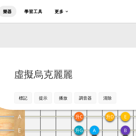
樂器
學習工具
更多
虛擬烏克麗麗
標記
提示
播放
調音器
清除
A
升C
升D
E
E
升G
A
B