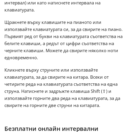
интервал) или като натиснете интервала на
клавиатурата.
Русский
Щракнете върху клавишите на пианото или
използвайте клавиатурата си, за да свирите на пиано.
Svenska
Първият ред от букви на клавиатурата съответства на
белите клавиши, а редът от цифри съответства на
Tiếng Việt
черните клавиши. Можете да свирите няколко ноти
едновременно.
Türkçe
Кликнете върху струните или използвайте
клавиатурата, за да свирите на китара. Всеки от
четирите реда на клавиатурата съответства на една
Українська
струна. Натиснете и задръжте клавиша Shift (⇧) и
използвайте горните два реда на клавиатурата, за да
свирите на горните две струни на китарата.
简体中文
繁體中文
Безплатни онлайн интервални