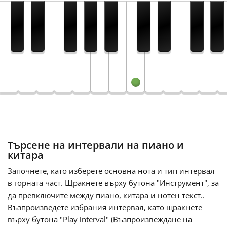
Français
한국어
हिन्दी
Italiano
Търсене на интервали на пиано и
日本語
китара
Започнете, като изберете основна нота и тип интервал
в горната част. Щракнете върху бутона "Инструмент", за
Polski
да превключите между пиано, китара и нотен текст..
Възпроизведете избрания интервал, като щракнете
Português
върху бутона "Play interval" (Възпроизвеждане на