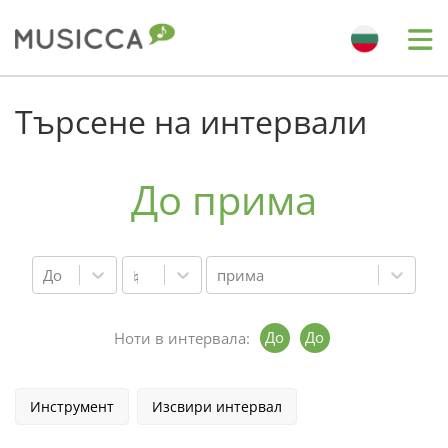
Me
Bahasa Indonesia
Търсене на интервали
Български
До прима
Dansk
До
прима
♮
Deutsch
До
До
Ноти в интервала:
English
Инструмент
Изсвири интервал
Español