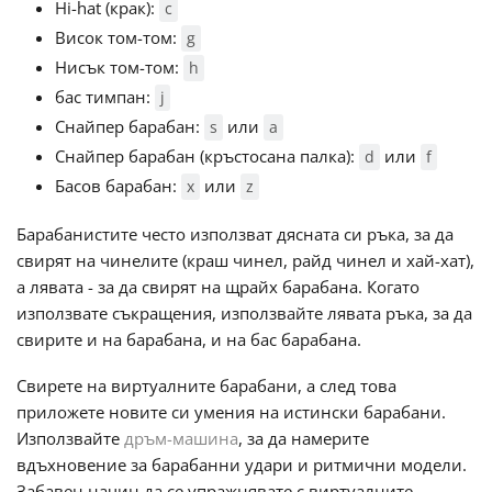
Hi-hat (крак):
c
Висок том-том:
g
Русский
Нисък том-том:
h
бас тимпан:
j
Svenska
Снайпер барабан:
или
s
a
Снайпер барабан (кръстосана палка):
или
d
f
Басов барабан:
или
Tiếng Việt
x
z
Барабанистите често използват дясната си ръка, за да
Türkçe
свирят на чинелите (краш чинел, райд чинел и хай-хат),
а лявата - за да свирят на щрайх барабана. Когато
използвате съкращения, използвайте лявата ръка, за да
Українська
свирите и на барабана, и на бас барабана.
Свирете на виртуалните барабани, а след това
简体中文
приложете новите си умения на истински барабани.
Използвайте
дръм-машина
, за да намерите
вдъхновение за барабанни удари и ритмични модели.
繁體中文
Забавен начин да се упражнявате с виртуалните