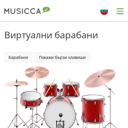
Me
Bahasa Indonesia
Виртуални барабани
Български
Барабани
Покажи бързи клавиши
Dansk
Deutsch
English
Español