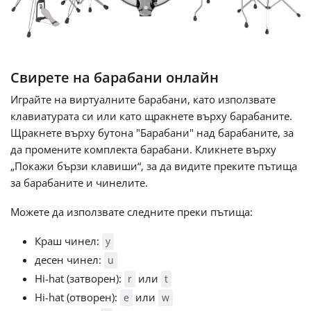
Français
한국어
Свирете на барабани онлайн
Играйте на виртуалните барабани, като използвате
клавиатурата си или като щракнете върху барабаните.
हिन्दी
Щракнете върху бутона "Барабани" над барабаните, за
да промените комплекта барабани. Кликнете върху
Italiano
„Покажи бързи клавиши“, за да видите преките пътища
за барабаните и чинелите.
日本語
Можете да използвате следните преки пътища:
Краш чинел:
y
Polski
десен чинел:
u
Hi-hat (затворен):
или
r
t
Português
Hi-hat (отворен):
или
e
w