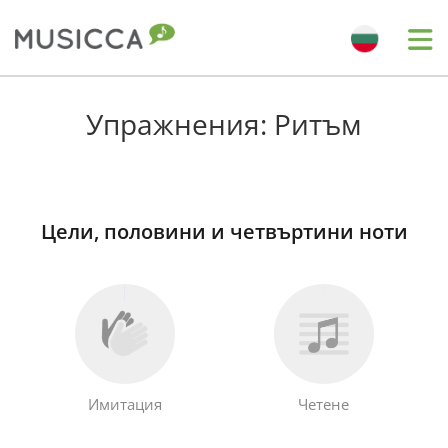
Bahasa Indonesia
Упражнения: Ритъм
Български
Цели, половини и четвъртини ноти
Dansk
Deutsch
English
Имитация
Четене
Español