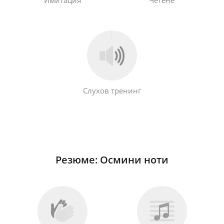
Русский
Svenska
Tiếng Việt
Слухов тренинг
Türkçe
Українська
Резюме: Осмини ноти
简体中文
繁體中文