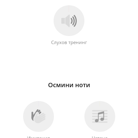
Français
한국어
Слухов тренинг
हिन्दी
Italiano
Осмини ноти
日本語
Polski
Português
Имитация
Четене