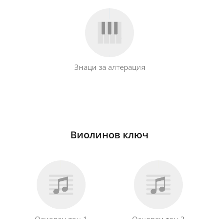
Français
한국어
Знаци за алтерация
हिन्दी
Italiano
Виолинов ключ
日本語
Polski
Português
Основен тон 1
Основен тон 2