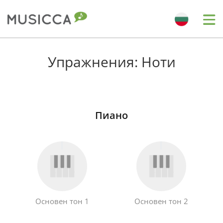
Bahasa Indonesia
Упражнения: Ноти
Български
Пиано
Dansk
Deutsch
English
Основен тон 1
Основен тон 2
Español