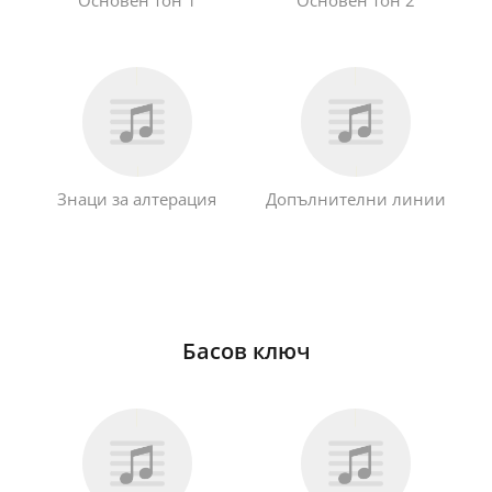
Русский
Svenska
Tiếng Việt
Знаци за алтерация
Допълнителни линии
Türkçe
Українська
Басов ключ
简体中文
繁體中文