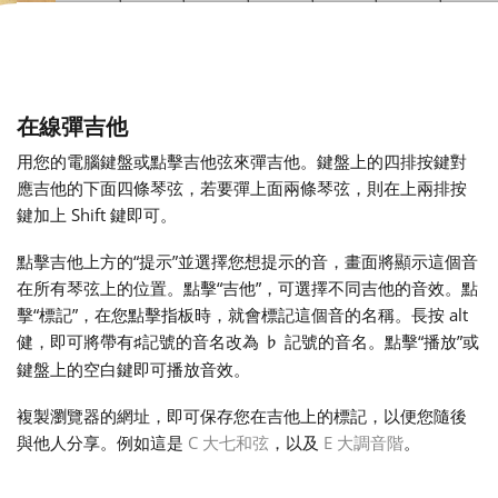
Français
한국어
在線彈吉他
用您的電腦鍵盤或點擊吉他弦來彈吉他。鍵盤上的四排按鍵對
應吉他的下面四條琴弦，若要彈上面兩條琴弦，則在上兩排按
हिन्दी
鍵加上 Shift 鍵即可。
Italiano
點擊吉他上方的“提示”並選擇您想提示的音，畫面將顯示這個音
在所有琴弦上的位置。點擊“吉他”，可選擇不同吉他的音效。點
擊“標記”，在您點擊指板時，就會標記這個音的名稱。長按 alt
日本語
健，即可將帶有
記號的音名改為
記號的音名。點擊“播放”或
♯
♭
鍵盤上的空白鍵即可播放音效。
Polski
複製瀏覽器的網址，即可保存您在吉他上的標記，以便您隨後
與他人分享。例如這是
C 大七和弦
，以及
E 大調音階
。
Português