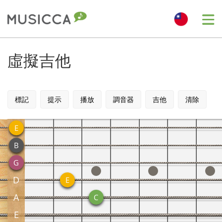
Me
Bahasa Indonesia
虛擬吉他
Български
標記
提示
播放
調音器
吉他
清除
Dansk
E
B
Deutsch
G
D
English
E
A
C
Español
E