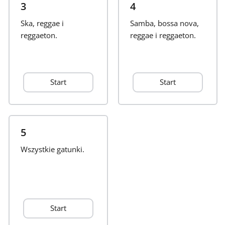
3
4
Français
Ska, reggae i
Samba, bossa nova,
reggaeton.
reggae i reggaeton.
한국어
Start
Start
हिन्दी
Italiano
5
Wszystkie gatunki.
日本語
Polski
Start
Português