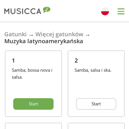
Bahasa Indonesia
Gatunki
→
Więcej gatunków
→
Muzyka latynoamerykańska
Български
1
2
Dansk
Samba, bossa nova i
Samba, salsa i ska.
salsa.
Deutsch
Start
Start
English
Español