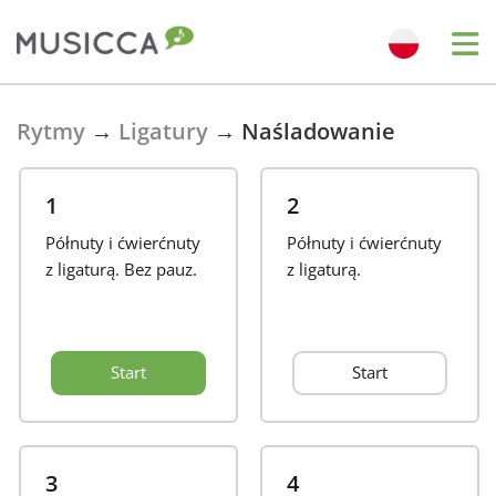
Bahasa Indonesia
Rytmy
→
Ligatury
→
Naśladowanie
Български
1
2
Półnuty i ćwierćnuty
Półnuty i ćwierćnuty
Dansk
z ligaturą. Bez pauz.
z ligaturą.
Deutsch
Start
Start
English
Español
3
4