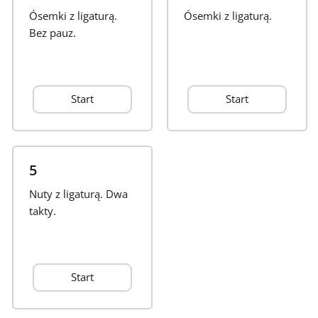
Ósemki z ligaturą.
Ósemki z ligaturą.
Français
Bez pauz.
한국어
Start
Start
हिन्दी
Italiano
5
Nuty z ligaturą. Dwa
takty.
日本語
Polski
Start
Português