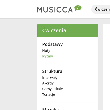
Ćwiczen
Bahasa Indonesia
Ćwiczenia
Български
Podstawy
Nuty
Rytmy
Dansk
Struktura
Deutsch
Interwały
Akordy
English
Gamy i skale
Tonacje
Español
Muzyka