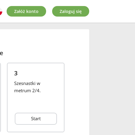
Załóż konto
Zaloguj się
e
3
Szesnastki w
metrum 2/4.
Start