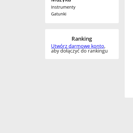
Instrumenty
Français
Gatunki
한국어
Ranking
Utwórz darmowe konto
,
हिन्दी
aby dołączyć do rankingu
Italiano
日本語
Polski
Português