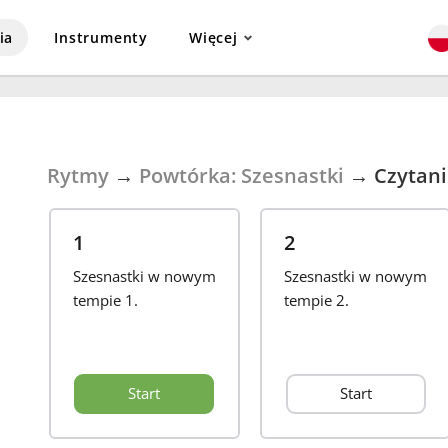
ia
Instrumenty
Więcej
Rytmy
→
Powtórka: Szesnastki
→
Czytani
1
2
Szesnastki w nowym
Szesnastki w nowym
tempie 1.
tempie 2.
Start
Start