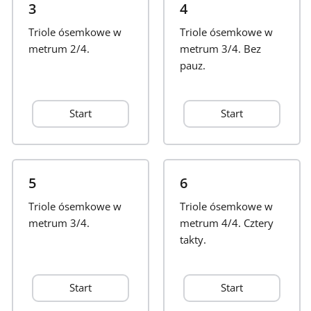
3
4
Français
Triole ósemkowe w
Triole ósemkowe w
metrum 2/4.
metrum 3/4. Bez
pauz.
한국어
Start
Start
हिन्दी
Italiano
5
6
Triole ósemkowe w
日本語
Triole ósemkowe w
metrum 3/4.
metrum 4/4. Cztery
takty.
Polski
Start
Start
Português