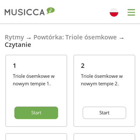
Bahasa Indonesia
Rytmy
→
Powtórka: Triole ósemkowe
→
Czytanie
Български
1
2
Dansk
Triole ósemkowe w
Triole ósemkowe w
nowym tempie 1.
nowym tempie 2.
Deutsch
Start
Start
English
Español