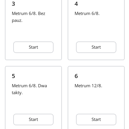
3
4
Français
Metrum 6/8. Bez
Metrum 6/8.
pauz.
한국어
Start
Start
हिन्दी
Italiano
5
6
Metrum 6/8. Dwa
日本語
Metrum 12/8.
takty.
Polski
Start
Start
Português