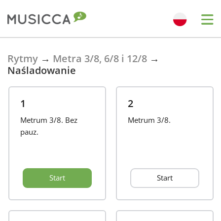
Bahasa Indonesia
Rytmy
→
Metra 3/8, 6/8 i 12/8
→
Naśladowanie
Български
1
2
Dansk
Metrum 3/8. Bez
Metrum 3/8.
pauz.
Deutsch
Start
Start
English
Español