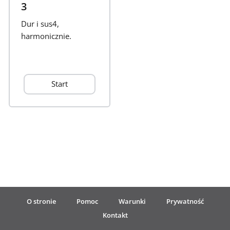
3
Français
Dur i sus4,
harmonicznie.
한국어
Start
हिन्दी
Italiano
日本語
Polski
O stronie
Pomoc
Warunki
Prywatność
Kontakt
Português