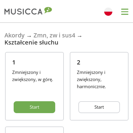
Bahasa Indonesia
Akordy
→
Zmn, zw i sus4
→
Kształcenie słuchu
Български
1
2
Dansk
Zmniejszony i
Zmniejszony i
zwiększony, w górę.
zwiększony,
harmonicznie.
Deutsch
Start
Start
English
Español