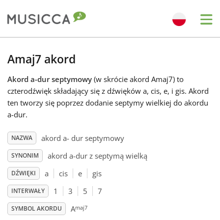
Me
Bahasa Indonesia
Amaj7 akord
Akord a-dur septymowy
(w skrócie akord Amaj7) to
Български
czterodźwięk składający się z dźwięków a, cis, e, i gis. Akord
ten tworzy się poprzez dodanie septymy wielkiej do akordu
Dansk
a-dur.
akord a- dur septymowy
NAZWA
Deutsch
akord a-dur z septymą wielką
SYNONIM
a
cis
e
gis
DŹWIĘKI
English
1
3
5
7
INTERWAŁY
maj7
Español
A
SYMBOL AKORDU