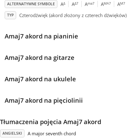
Δ
Δ7
ma7
MA7
M7
A
A
A
A
A
ALTERNATYWNE SYMBOLE
Français
Czterodźwięk (akord złożony z czterech dźwięków)
TYP
한국어
Amaj7 akord na pianinie
हिन्दी
Amaj7 akord na gitarze
Italiano
Amaj7 akord na ukulele
日本語
Amaj7 akord na pięciolinii
Polski
Tłumaczenia pojęcia Amaj7 akord
Português
A major seventh chord
ANGIELSKI