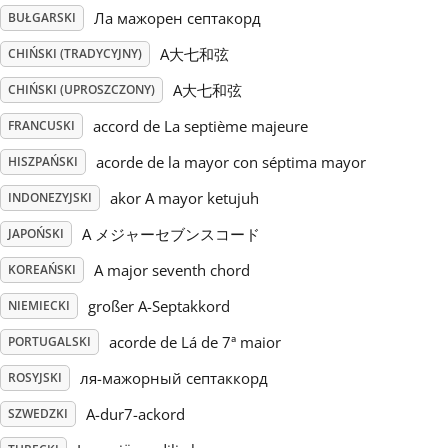
Ла мажорен септакорд
BUŁGARSKI
Русский
A大七和弦
CHIŃSKI (TRADYCYJNY)
A大七和弦
CHIŃSKI (UPROSZCZONY)
Svenska
accord de La septième majeure
FRANCUSKI
acorde de la mayor con séptima mayor
HISZPAŃSKI
Tiếng Việt
akor A mayor ketujuh
INDONEZYJSKI
Türkçe
A メジャーセブンスコード
JAPOŃSKI
A major seventh chord
KOREAŃSKI
Українська
großer A-Septakkord
NIEMIECKI
acorde de Lá de 7ª maior
PORTUGALSKI
简体中文
ля-мажорный септаккорд
ROSYJSKI
A-dur7-ackord
SZWEDZKI
繁體中文