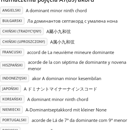
A dominant minor ninth chord
ANGIELSKI
Русский
Ла доминантов септакорд с умалена нона
BUŁGARSKI
Svenska
A屬小九和弦
CHIŃSKI (TRADYCYJNY)
A属小九和弦
CHIŃSKI (UPROSZCZONY)
Tiếng Việt
accord de La neuvième mineure dominante
FRANCUSKI
acorde de la con séptima de dominante y novena
HISZPAŃSKI
Türkçe
menor
akor A dominan minor kesembilan
INDONEZYJSKI
Українська
A ドミナントマイナーナインスコード
JAPOŃSKI
A dominant minor ninth chord
KOREAŃSKI
简体中文
A-Dominantseptakkord mit kleiner None
NIEMIECKI
acorde de Lá de 7ª da dominante com 9ª menor
PORTUGALSKI
繁體中文