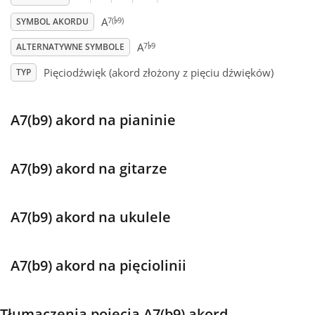
♭
7(
9)
A
SYMBOL AKORDU
♭
Français
7
9
A
ALTERNATYWNE SYMBOLE
Pięciodźwięk (akord złożony z pięciu dźwięków)
TYP
한국어
A7(b9) akord na pianinie
हिन्दी
Italiano
A7(b9) akord na gitarze
日本語
A7(b9) akord na ukulele
Polski
A7(b9) akord na pięciolinii
Português
Tłumaczenia pojęcia A7(b9) akord