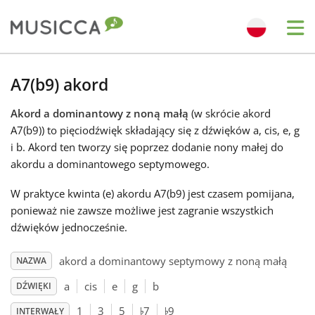
Me
Bahasa Indonesia
A7(b9) akord
Akord a dominantowy z noną małą
(w skrócie akord
Български
A7(b9)) to pięciodźwięk składający się z dźwięków a, cis, e, g
i b. Akord ten tworzy się poprzez dodanie nony małej do
Dansk
akordu a dominantowego septymowego.
W praktyce kwinta (e) akordu A7(b9) jest czasem pomijana,
Deutsch
ponieważ nie zawsze możliwe jest zagranie wszystkich
dźwięków jednocześnie.
English
akord a dominantowy septymowy z noną małą
NAZWA
a
cis
e
g
b
DŹWIĘKI
♭
♭
Español
1
3
5
7
9
INTERWAŁY