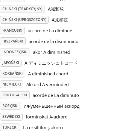
A減和弦
CHIŃSKI (TRADYCYJNY)
Русский
A减和弦
CHIŃSKI (UPROSZCZONY)
accord de La diminué
FRANCUSKI
Svenska
acorde de la disminuido
HISZPAŃSKI
Tiếng Việt
akor A diminished
INDONEZYJSKI
A ディミニッシュトコード
JAPOŃSKI
Türkçe
A diminished chord
KOREAŃSKI
Akkord A vermindert
NIEMIECKI
Українська
acorde de Lá diminuto
PORTUGALSKI
ля-уменьшенный аккорд
ROSYJSKI
简体中文
förminskat A-ackord
SZWEDZKI
繁體中文
La eksiltilmiş akoru
TURECKI