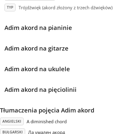
Trójdźwięk (akord złożony z trzech dźwięków)
TYP
Français
Adim akord na pianinie
한국어
Adim akord na gitarze
हिन्दी
Adim akord na ukulele
Italiano
Adim akord na pięciolinii
日本語
Polski
Tłumaczenia pojęcia Adim akord
A diminished chord
ANGIELSKI
Português
Ла умален акорд
BUŁGARSKI