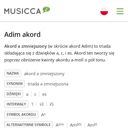
Me
Bahasa Indonesia
Adim akord
Akord a zmniejszony
(w skrócie akord Adim) to triada
Български
składająca się z dźwięków a, c, i es. Akord ten tworzy się
poprzez obniżenie kwinty akordu a-moll o pół tonu.
Dansk
akord a zmniejszony
NAZWA
triada a zmniejszona
SYNONIM
Deutsch
a
c
es
DŹWIĘKI
♭
♭
English
1
3
5
INTERWAŁY
o
A
SYMBOL AKORDU
♭
♭
Español
dim
(
5)
5
A
Am
Am
ALTERNATYWNE SYMBOLE