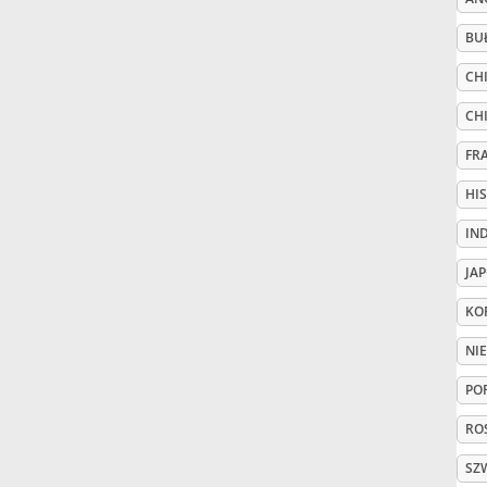
BU
Русский
CHI
Svenska
CH
FR
Tiếng Việt
HI
IN
Türkçe
JA
KO
Українська
NI
PO
简体中文
ROS
繁體中文
SZ