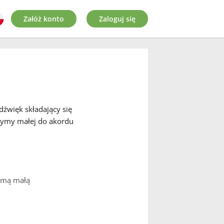
Załóż konto
Zaloguj się
dźwięk składający się
eptymy małej do akordu
tymą małą