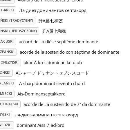
Ла-диез доминантов септакорд
ŁGARSKI
升A屬七和弦
ŃSKI (TRADYCYJNY)
升A属七和弦
IŃSKI (UPROSZCZONY)
accord de La dièse septième dominante
ANCUSKI
acorde de la sostenido con séptima de dominante
SZPAŃSKI
akor A-kres dominan ketujuh
DONEZYJSKI
Aシャープ ドミナントセブンスコード
POŃSKI
A-sharp dominant seventh chord
REAŃSKI
Ais-Dominanseptakkord
EMIECKI
acorde de Lá sustenido de 7ª da dominante
RTUGALSKI
ля-диез-доминантсептаккорд
YJSKI
dominant Aiss-7-ackord
WEDZKI