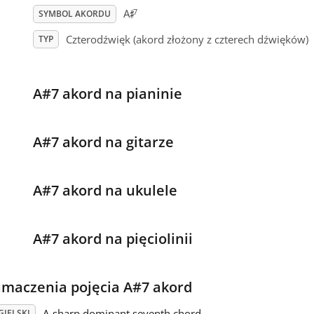
♯
7
A
SYMBOL AKORDU
Czterodźwięk (akord złożony z czterech dźwięków)
TYP
A#7 akord na pianinie
A#7 akord na gitarze
A#7 akord na ukulele
A#7 akord na pięciolinii
umaczenia pojęcia A#7 akord
A-sharp dominant seventh chord
GIELSKI