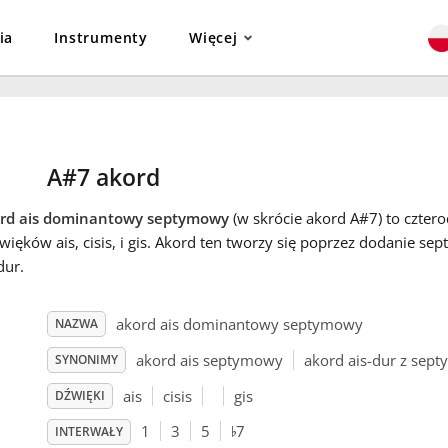
ia
Instrumenty
Więcej
A#7 akord
rd ais dominantowy septymowy
(w skrócie akord A#7) to cztero
więków ais, cisis, i gis. Akord ten tworzy się poprzez dodanie s
dur.
akord ais dominantowy septymowy
NAZWA
akord ais septymowy
akord ais-dur z sep
SYNONIMY
ais
cisis
gis
DŹWIĘKI
♭
1
3
5
7
INTERWAŁY