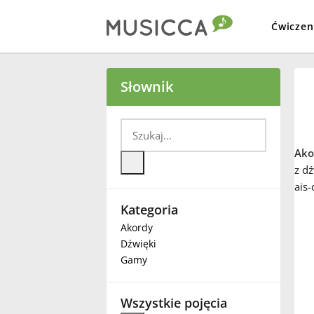
Ćwiczen
Bahasa Indonesia
Słownik
Български
Ako
Dansk
z dź
ais-
Kategoria
Deutsch
Akordy
Dźwięki
English
Gamy
Español
Wszystkie pojęcia