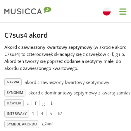
Me
Bahasa Indonesia
C7sus4 akord
Akord c zawieszony kwartowy septymowy
(w skrócie akord
Български
C7sus4) to czterodźwięk składający się z dźwięków c, f, g i b.
Akord ten tworzy się poprzez dodanie a septymy małej do
Dansk
akordu c zawieszonego kwartowego.
akord c zawieszony kwartowy septymowy
NAZWA
Deutsch
akord c dominantowy septymowy z kwartą zamiast 
SYNONIM
c
f
g
b
DŹWIĘKI
English
♭
1
4
5
7
INTERWAŁY
7sus4
Español
C
SYMBOL AKORDU