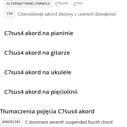
7(sus4)
7sus
C
C
ALTERNATYWNE SYMBOLE
Français
Czterodźwięk (akord złożony z czterech dźwięków)
TYP
한국어
C7sus4 akord na pianinie
हिन्दी
C7sus4 akord na gitarze
Italiano
C7sus4 akord na ukulele
日本語
C7sus4 akord na pięciolinii
Polski
Tłumaczenia pojęcia C7sus4 akord
Português
C dominant seventh suspended fourth chord
ANGIELSKI