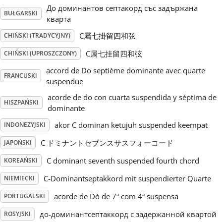
До доминантов септакорд със задържана
BUŁGARSKI
кварта
Русский
C屬七掛留四和弦
CHIŃSKI (TRADYCYJNY)
Svenska
C属七挂留四和弦
CHIŃSKI (UPROSZCZONY)
accord de Do septième dominante avec quarte
FRANCUSKI
suspendue
Tiếng Việt
acorde de do con cuarta suspendida y séptima de
HISZPAŃSKI
dominante
Türkçe
akor C dominan ketujuh suspended keempat
INDONEZYJSKI
C ドミナントセブンスサスフォーコード
JAPOŃSKI
Українська
C dominant seventh suspended fourth chord
KOREAŃSKI
C-Dominantseptakkord mit suspendierter Quarte
简体中文
NIEMIECKI
acorde de Dó de 7ª com 4ª suspensa
PORTUGALSKI
繁體中文
до-доминантсептаккорд с задержанной квартой
ROSYJSKI