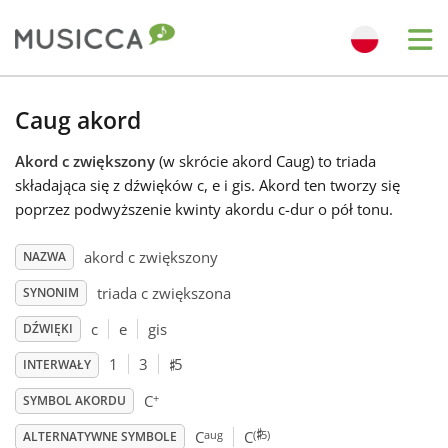
Me
Bahasa Indonesia
Caug akord
Akord c zwiększony
(w skrócie akord Caug) to triada
Български
składająca się z dźwięków c, e i gis. Akord ten tworzy się
poprzez podwyższenie kwinty akordu c-dur o pół tonu.
Dansk
akord c zwiększony
NAZWA
triada c zwiększona
SYNONIM
Deutsch
c
e
gis
DŹWIĘKI
♯
English
1
3
5
INTERWAŁY
+
C
SYMBOL AKORDU
♯
Español
aug
(
5)
C
C
ALTERNATYWNE SYMBOLE