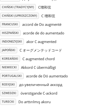
C增和弦
CHIŃSKI (TRADYCYJNY)
Русский
C 增和弦
CHIŃSKI (UPROSZCZONY)
accord de Do augmenté
FRANCUSKI
Svenska
acorde de do aumentado
HISZPAŃSKI
Tiếng Việt
akor C augmented
INDONEZYJSKI
C オーグメンテッドコード
JAPOŃSKI
Türkçe
C augmented chord
KOREAŃSKI
Akkord C übermäßigt
NIEMIECKI
Українська
acorde de Dó aumentado
PORTUGALSKI
до-увеличенный аккорд
ROSYJSKI
简体中文
överstigande C-ackord
SZWEDZKI
繁體中文
Do arttırılmış akoru
TURECKI