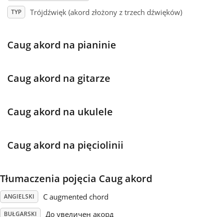
Trójdźwięk (akord złożony z trzech dźwięków)
TYP
Français
Caug akord na pianinie
한국어
Caug akord na gitarze
हिन्दी
Caug akord na ukulele
Italiano
Caug akord na pięciolinii
日本語
Polski
Tłumaczenia pojęcia Caug akord
C augmented chord
ANGIELSKI
Português
До увеличен акорд
BUŁGARSKI