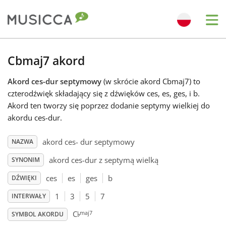
Me
Bahasa Indonesia
Cbmaj7 akord
Akord ces-dur septymowy
(w skrócie akord Cbmaj7) to
Български
czterodźwięk składający się z dźwięków ces, es, ges, i b.
Akord ten tworzy się poprzez dodanie septymy wielkiej do
Dansk
akordu ces-dur.
akord ces- dur septymowy
NAZWA
Deutsch
akord ces-dur z septymą wielką
SYNONIM
ces
es
ges
b
DŹWIĘKI
English
1
3
5
7
INTERWAŁY
♭
maj7
C
Español
SYMBOL AKORDU