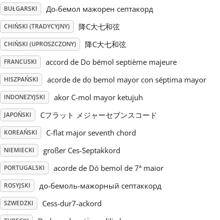
До-бемол мажорен септакорд
BUŁGARSKI
Русский
降C大七和弦
CHIŃSKI (TRADYCYJNY)
降C大七和弦
CHIŃSKI (UPROSZCZONY)
Svenska
accord de Do bémol septième majeure
FRANCUSKI
acorde de do bemol mayor con séptima mayor
HISZPAŃSKI
Tiếng Việt
akor C-mol mayor ketujuh
INDONEZYJSKI
Türkçe
Cフラット メジャーセブンスコード
JAPOŃSKI
C-flat major seventh chord
KOREAŃSKI
Українська
großer Ces-Septakkord
NIEMIECKI
acorde de Dó bemol de 7ª maior
PORTUGALSKI
简体中文
до-бемоль-мажорный септаккорд
ROSYJSKI
Cess-dur7-ackord
SZWEDZKI
繁體中文