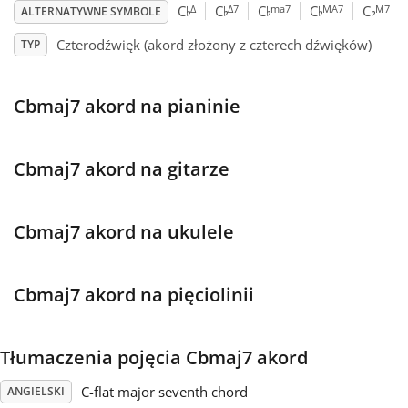
♭
♭
♭
♭
♭
Δ
Δ7
ma7
MA7
M7
C
C
C
C
C
ALTERNATYWNE SYMBOLE
Français
Czterodźwięk (akord złożony z czterech dźwięków)
TYP
한국어
Cbmaj7 akord na pianinie
हिन्दी
Cbmaj7 akord na gitarze
Italiano
Cbmaj7 akord na ukulele
日本語
Cbmaj7 akord na pięciolinii
Polski
Tłumaczenia pojęcia Cbmaj7 akord
Português
C-flat major seventh chord
ANGIELSKI