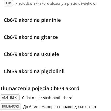
Pięciodźwięk (akord złożony z pięciu dźwięków)
TYP
Français
Cb6/9 akord na pianinie
한국어
Cb6/9 akord na gitarze
हिन्दी
Cb6/9 akord na ukulele
Italiano
Cb6/9 akord na pięciolinii
日本語
Tłumaczenia pojęcia Cb6/9 akord
Polski
C-flat major sixth-ninth chord
ANGIELSKI
Português
До-бемол мажорен нонакорд със секста
BUŁGARSKI