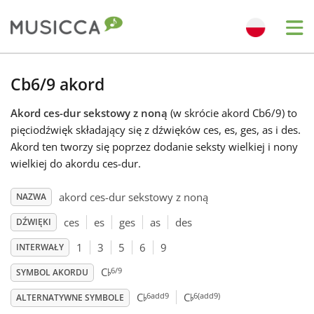
Me
Bahasa Indonesia
Cb6/9 akord
Akord ces-dur sekstowy z noną
(w skrócie akord Cb6/9) to
Български
pięciodźwięk składający się z dźwięków ces, es, ges, as i des.
Akord ten tworzy się poprzez dodanie seksty wielkiej i nony
Dansk
wielkiej do akordu ces-dur.
akord ces-dur sekstowy z noną
NAZWA
Deutsch
ces
es
ges
as
des
DŹWIĘKI
1
3
5
6
9
INTERWAŁY
English
♭
6/9
C
SYMBOL AKORDU
♭
♭
6add9
6(add9)
C
C
Español
ALTERNATYWNE SYMBOLE