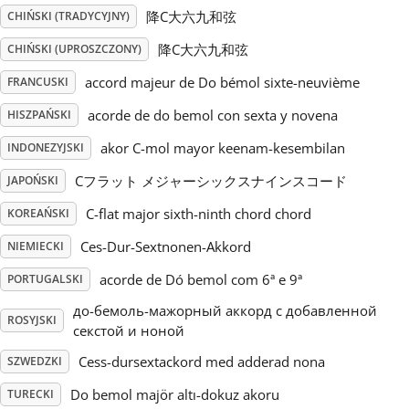
降C大六九和弦
CHIŃSKI (TRADYCYJNY)
Русский
降C大六九和弦
CHIŃSKI (UPROSZCZONY)
accord majeur de Do bémol sixte-neuvième
FRANCUSKI
Svenska
acorde de do bemol con sexta y novena
HISZPAŃSKI
akor C-mol mayor keenam-kesembilan
INDONEZYJSKI
Tiếng Việt
Cフラット メジャーシックスナインスコード
JAPOŃSKI
Türkçe
C-flat major sixth-ninth chord chord
KOREAŃSKI
Ces-Dur-Sextnonen-Akkord
NIEMIECKI
Українська
acorde de Dó bemol com 6ª e 9ª
PORTUGALSKI
до-бемоль-мажорный аккорд с добавленной
ROSYJSKI
简体中文
секстой и ноной
Cess-dursextackord med adderad nona
SZWEDZKI
繁體中文
Do bemol majör altı-dokuz akoru
TURECKI