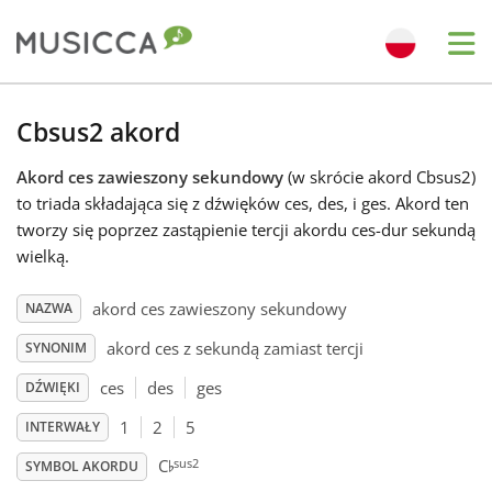
Me
Bahasa Indonesia
Cbsus2 akord
Akord ces zawieszony sekundowy
(w skrócie akord Cbsus2)
Български
to triada składająca się z dźwięków ces, des, i ges. Akord ten
tworzy się poprzez zastąpienie tercji akordu ces-dur sekundą
Dansk
wielką.
akord ces zawieszony sekundowy
NAZWA
Deutsch
akord ces z sekundą zamiast tercji
SYNONIM
ces
des
ges
DŹWIĘKI
English
1
2
5
INTERWAŁY
♭
sus2
C
Español
SYMBOL AKORDU