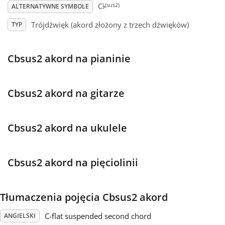
♭
(sus2)
C
ALTERNATYWNE SYMBOLE
Français
Trójdźwięk (akord złożony z trzech dźwięków)
TYP
한국어
Cbsus2 akord na pianinie
हिन्दी
Cbsus2 akord na gitarze
Italiano
Cbsus2 akord na ukulele
日本語
Cbsus2 akord na pięciolinii
Polski
Tłumaczenia pojęcia Cbsus2 akord
Português
C-flat suspended second chord
ANGIELSKI