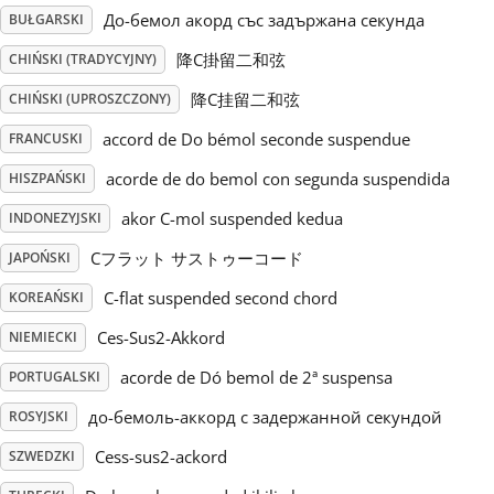
До-бемол акорд със задържана секунда
BUŁGARSKI
Русский
降C掛留二和弦
CHIŃSKI (TRADYCYJNY)
降C挂留二和弦
CHIŃSKI (UPROSZCZONY)
Svenska
accord de Do bémol seconde suspendue
FRANCUSKI
acorde de do bemol con segunda suspendida
HISZPAŃSKI
Tiếng Việt
akor C-mol suspended kedua
INDONEZYJSKI
Türkçe
Cフラット サストゥーコード
JAPOŃSKI
C-flat suspended second chord
KOREAŃSKI
Українська
Ces-Sus2-Akkord
NIEMIECKI
acorde de Dó bemol de 2ª suspensa
PORTUGALSKI
简体中文
до-бемоль-аккорд с задержанной секундой
ROSYJSKI
Cess-sus2-ackord
SZWEDZKI
繁體中文