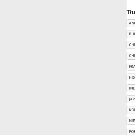
Tł
Русский
AN
Svenska
BU
CHI
Tiếng Việt
CH
FR
Türkçe
HI
IN
Українська
JA
简体中文
KO
NI
繁體中文
PO