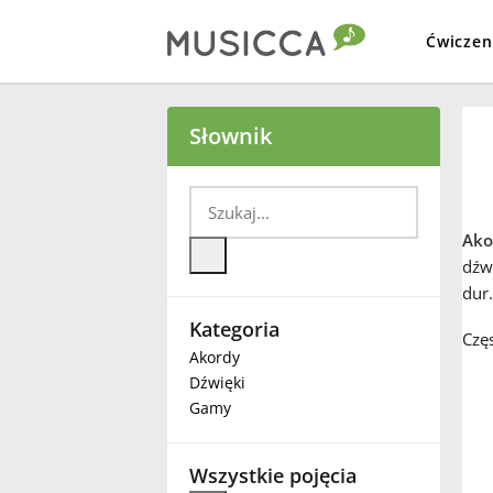
Ćwiczen
Bahasa Indonesia
Słownik
Български
Ako
Dansk
dźwi
dur.
Kategoria
Deutsch
Częs
Akordy
Dźwięki
English
Gamy
Español
Wszystkie pojęcia