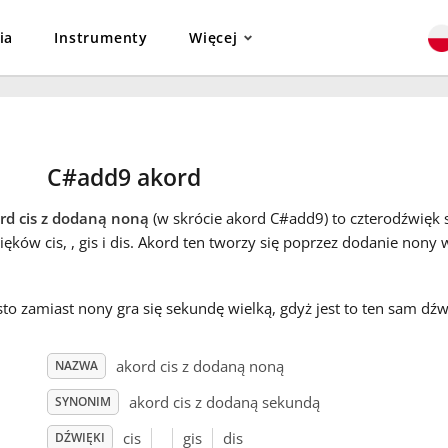
ia
Instrumenty
Więcej
C#add9 akord
rd cis z dodaną noną
(w skrócie akord C#add9) to czterodźwięk s
ęków cis, , gis i dis. Akord ten tworzy się poprzez dodanie nony w
to zamiast nony gra się sekundę wielką, gdyż jest to ten sam dźw
akord cis z dodaną noną
NAZWA
akord cis z dodaną sekundą
SYNONIM
cis
gis
dis
DŹWIĘKI