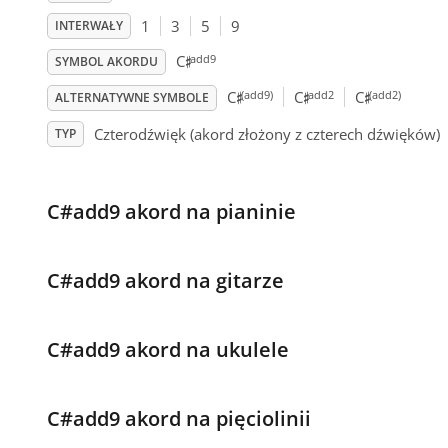
1
3
5
9
INTERWAŁY
♯
add9
C
SYMBOL AKORDU
♯
♯
♯
(add9)
add2
(add2)
C
C
C
ALTERNATYWNE SYMBOLE
Czterodźwięk (akord złożony z czterech dźwięków)
TYP
C#add9 akord na pianinie
C#add9 akord na gitarze
C#add9 akord na ukulele
C#add9 akord na pięciolinii