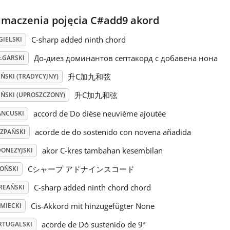
umaczenia pojęcia C#add9 akord
C-sharp added ninth chord
GIELSKI
До-диез доминантов септакорд с добавена нона
ŁGARSKI
升C加九和弦
ŃSKI (TRADYCYJNY)
升C加九和弦
IŃSKI (UPROSZCZONY)
accord de Do dièse neuvième ajoutée
ANCUSKI
acorde de do sostenido con novena añadida
SZPAŃSKI
akor C-kres tambahan kesembilan
DONEZYJSKI
Cシャープ アドナインスコード
POŃSKI
C-sharp added ninth chord chord
REAŃSKI
Cis-Akkord mit hinzugefügter None
EMIECKI
acorde de Dó sustenido de 9ª
RTUGALSKI