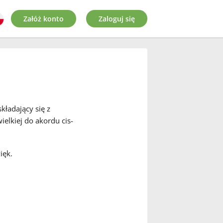
Załóż konto
Zaloguj się
kładający się z
ielkiej do akordu cis-
ięk.