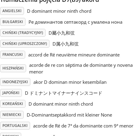
D dominant minor ninth chord
ANGIELSKI
Русский
Ре доминантов септакорд с умалена нона
BUŁGARSKI
Svenska
D屬小九和弦
CHIŃSKI (TRADYCYJNY)
D属小九和弦
CHIŃSKI (UPROSZCZONY)
Tiếng Việt
accord de Ré neuvième mineure dominante
FRANCUSKI
acorde de re con séptima de dominante y novena
HISZPAŃSKI
Türkçe
menor
akor D dominan minor kesembilan
INDONEZYJSKI
Українська
D ドミナントマイナーナインスコード
JAPOŃSKI
D dominant minor ninth chord
KOREAŃSKI
简体中文
D-Dominantseptakkord mit kleiner None
NIEMIECKI
acorde de Ré de 7ª da dominante com 9ª menor
PORTUGALSKI
繁體中文