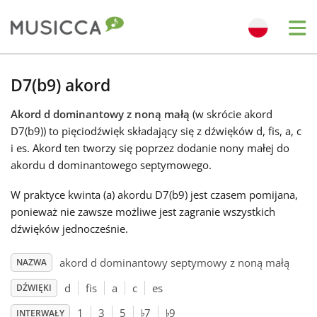
Me
Bahasa Indonesia
D7(b9) akord
Akord d dominantowy z noną małą
(w skrócie akord
Български
D7(b9)) to pięciodźwięk składający się z dźwięków d, fis, a, c
i es. Akord ten tworzy się poprzez dodanie nony małej do
Dansk
akordu d dominantowego septymowego.
W praktyce kwinta (a) akordu D7(b9) jest czasem pomijana,
Deutsch
ponieważ nie zawsze możliwe jest zagranie wszystkich
dźwięków jednocześnie.
English
akord d dominantowy septymowy z noną małą
NAZWA
d
fis
a
c
es
DŹWIĘKI
♭
♭
Español
1
3
5
7
9
INTERWAŁY