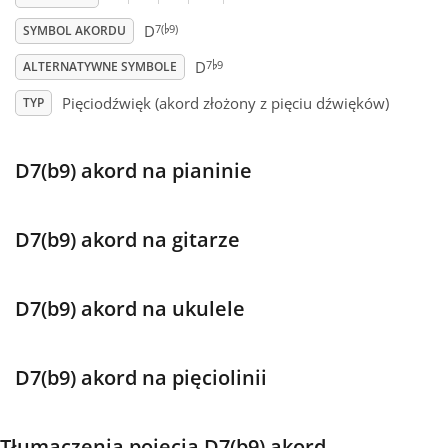
♭
7(
9)
D
SYMBOL AKORDU
♭
Français
7
9
D
ALTERNATYWNE SYMBOLE
Pięciodźwięk (akord złożony z pięciu dźwięków)
TYP
한국어
D7(b9) akord na pianinie
हिन्दी
Italiano
D7(b9) akord na gitarze
日本語
D7(b9) akord na ukulele
Polski
D7(b9) akord na pięciolinii
Português
Tłumaczenia pojęcia D7(b9) akord