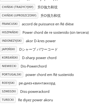
升D強力和弦
CHIŃSKI (TRADYCYJNY)
Русский
升D强力和弦
CHIŃSKI (UPROSZCZONY)
accord de puissance en Ré dièse
FRANCUSKI
Svenska
Power chord de re sostenido (sin tercera)
HISZPAŃSKI
Tiếng Việt
akor D-kres power
INDONEZYJSKI
Dシャープ パワーコード
JAPOŃSKI
Türkçe
D-sharp power chord
KOREAŃSKI
Dis-Powerchord
NIEMIECKI
Українська
power chord em Ré sustenido
PORTUGALSKI
ре-диез-квинтаккорд
ROSYJSKI
简体中文
Diss-powerackord
SZWEDZKI
繁體中文
Re diyez power akoru
TURECKI