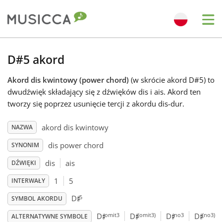
Me
Bahasa Indonesia
D#5 akord
Akord dis kwintowy (power chord)
(w skrócie akord D#5) to
Български
dwudźwięk składający się z dźwięków dis i ais. Akord ten
tworzy się poprzez usunięcie tercji z akordu dis-dur.
Dansk
akord dis kwintowy
NAZWA
dis power chord
SYNONIM
Deutsch
dis
ais
DŹWIĘKI
English
1
5
INTERWAŁY
♯
5
D
SYMBOL AKORDU
♯
♯
♯
♯
Español
omit3
(omit3)
no3
(no3)
D
D
D
D
ALTERNATYWNE SYMBOLE