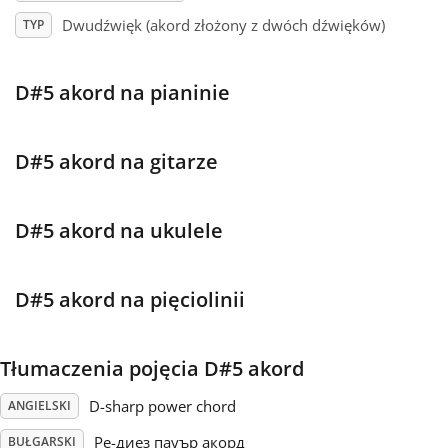
Dwudźwięk (akord złożony z dwóch dźwięków)
TYP
Français
D#5 akord na pianinie
한국어
D#5 akord na gitarze
हिन्दी
D#5 akord na ukulele
Italiano
D#5 akord na pięciolinii
日本語
Polski
Tłumaczenia pojęcia D#5 akord
D-sharp power chord
ANGIELSKI
Português
Ре-диез пауър акорд
BUŁGARSKI